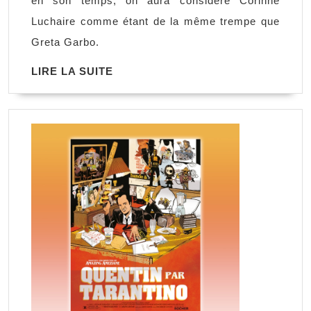
en son temps, on aura considéré Corinne
colibri
Luchaire comme étant de la même trempe que
dans
Greta Garbo.
la
LIRE
LIRE LA SUITE
tempête,
LA
Carole
SUITE
Wrona