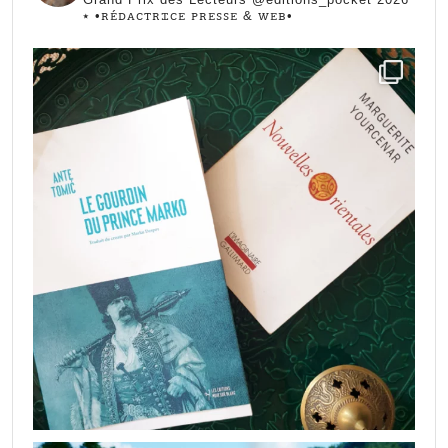
⭑
•ꭱꭼ́ꭰꭺꮯꭲꭱꮖꮯꭼ ꮲꭱꭼꮪꮪꭼ & ꮃꭼᏼ•