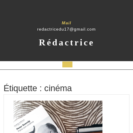
Skip
to
content
Mail
redactricedu17@gmail.com
Rédactrice
Open
Button
Étiquette :
cinéma