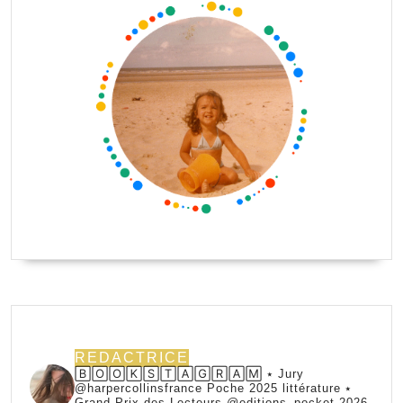
REDACTRICE
🄱🄾🄾🄺🅂🅃🄰🄶🅁🄰🄼 ⭑ Jury
@harpercollinsfrance Poche 2025 littérature ⭑
Grand Prix des Lecteurs @editions_pocket 2026