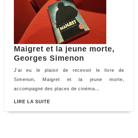
Maigret et la jeune morte,
Maigret
Georges Simenon
et
J'ai eu le plaisir de recevoir le livre de
la
Simenon, Maigret et la jeune morte,
jeune
accompagné des places de cinéma...
morte,
LIRE
LIRE LA SUITE
Georges
LA
Simenon
SUITE