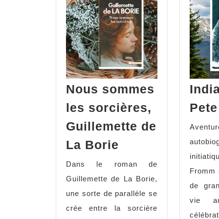
Nous sommes
Indi
les sorcières,
Pet
Guillemette de
Aventur
autobi
La Borie
initia
Dans le roman de
Fromm o
Guillemette de La Borie,
de gra
une sorte de parallèle se
vie a
crée entre la sorcière
célébrat