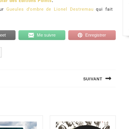
olar des Éditions Points
.
sur
Gueules d’ombre de Lionel Destremau
qui fait
eet
Me suivre
Enregistrer
SUIVANT