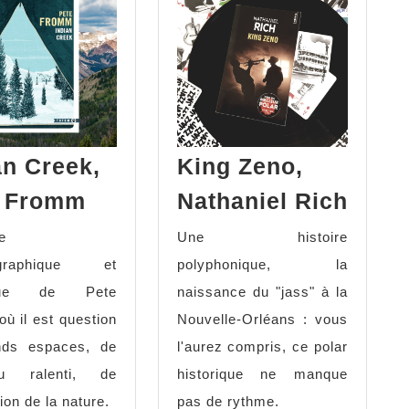
an Creek,
King Zeno,
e Fromm
Nathaniel Rich
e
Une histoire
ographique et
polyphonique, la
tique de Pete
naissance du "jass" à la
ù il est question
Nouvelle-Orléans : vous
nds espaces, de
l'aurez compris, ce polar
u ralenti, de
historique ne manque
ion de la nature.
pas de rythme.