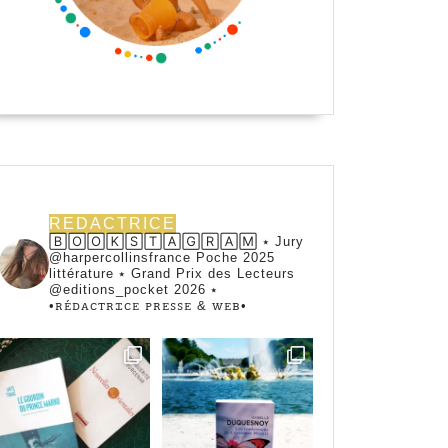
REDACTRICE
🄱🄾🄾🄺🅂🅃🄰🄶🅁🄰🄼 ⭑ Jury
@harpercollinsfrance Poche 2025
littérature ⭑ Grand Prix des Lecteurs
@editions_pocket 2026 ⭑
•ꭱꭼ́ꭰꭺꮯꭲꭱꮖꮯꭼ ꮲꭱꭼꮪꮪꭼ & ꮃꭼᏼ•