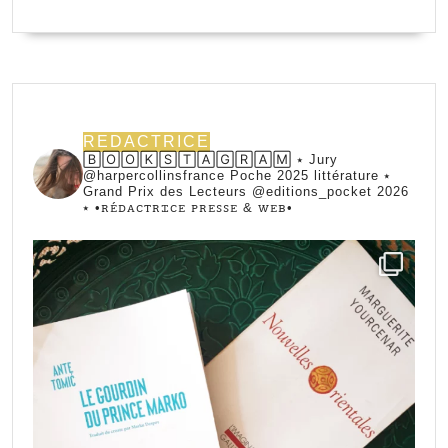
REDACTRICE
🄱🄾🄾🄺🅂🅃🄰🄶🅁🄰🄼 ⭑ Jury
@harpercollinsfrance Poche 2025 littérature ⭑
Grand Prix des Lecteurs @editions_pocket 2026
⭑
•ꭱꭼ́ꭰꭺꮯꭲꭱꮖꮯꭼ ꮲꭱꭼꮪꮪꭼ & ꮃꭼᏼ•