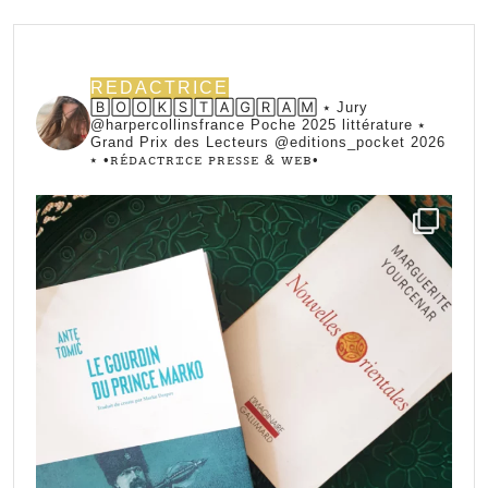
REDACTRICE
🄱🄾🄾🄺🅂🅃🄰🄶🅁🄰🄼 ⭑ Jury
@harpercollinsfrance Poche 2025 littérature ⭑
Grand Prix des Lecteurs @editions_pocket 2026
⭑
•ꭱꭼ́ꭰꭺꮯꭲꭱꮖꮯꭼ ꮲꭱꭼꮪꮪꭼ & ꮃꭼᏼ•