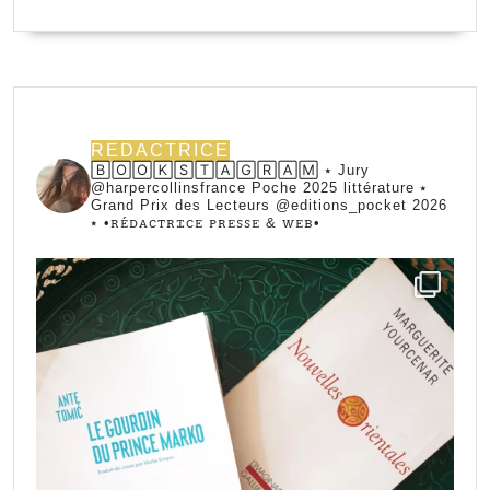
REDACTRICE
🄱🄾🄾🄺🅂🅃🄰🄶🅁🄰🄼 ⭑ Jury
@harpercollinsfrance Poche 2025 littérature ⭑
Grand Prix des Lecteurs @editions_pocket 2026
⭑
•ꭱꭼ́ꭰꭺꮯꭲꭱꮖꮯꭼ ꮲꭱꭼꮪꮪꭼ & ꮃꭼᏼ•