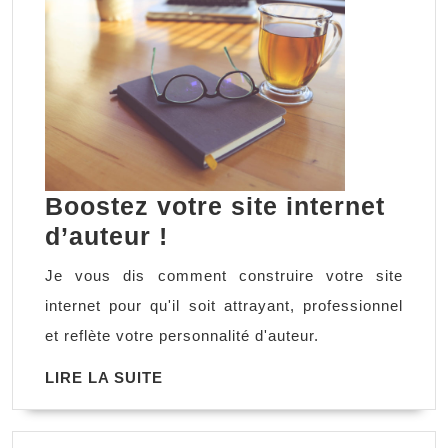
Boostez votre site internet
Boostez
d’auteur !
votre
Je vous dis comment construire votre site
site
internet pour qu'il soit attrayant, professionnel
internet
et reflète votre personnalité d'auteur.
d’auteur
LIRE
LIRE LA SUITE
!
LA
SUITE