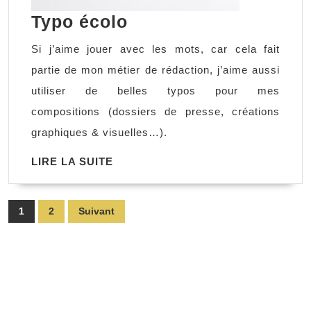
Typo
Typo écolo
écolo
Si j’aime jouer avec les mots, car cela fait
partie de mon métier de rédaction, j’aime aussi
utiliser de belles typos pour mes
compositions (dossiers de presse, créations
graphiques & visuelles…).
LIRE
LIRE LA SUITE
LA
SUITE
Pagination
1
2
Suivant
des
publications