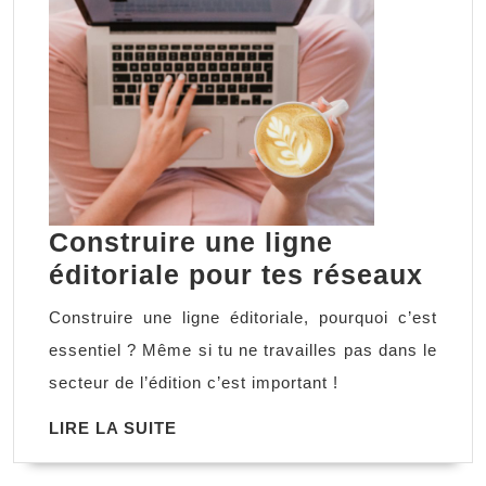
Construire une ligne
Cons
éditoriale pour tes réseaux
une
Construire une ligne éditoriale, pourquoi c’est
lign
essentiel ? Même si tu ne travailles pas dans le
édit
secteur de l’édition c’est important !
pour
LIRE
LIRE LA SUITE
tes
LA
rése
SUITE