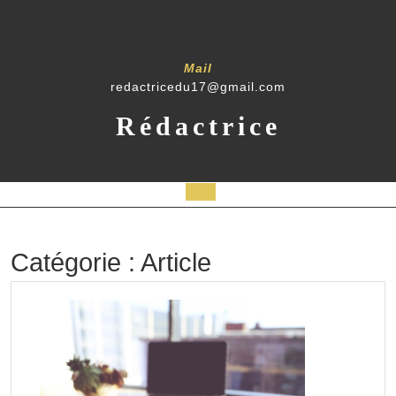
Skip
to
content
Mail
redactricedu17@gmail.com
Rédactrice
Open
Button
Catégorie :
Article