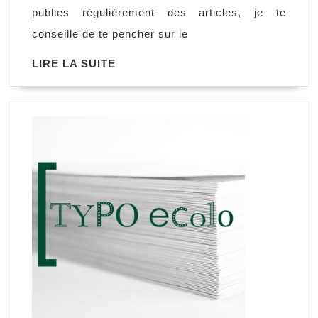
«
publies régulièrement des articles, je te
guest
conseille de te pencher sur le
blogging
LIRE
LIRE LA SUITE
»
LA
?
SUITE