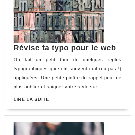
Révi
Révise ta typo pour le web
ta
On fait un petit tour de quelques règles
typo
typographiques qui sont souvent mal (ou pas !)
pour
appliquées. Une petite piqûre de rappel pour ne
le
plus oublier et soigner votre style sur
web
LIRE
LIRE LA SUITE
LA
SUITE