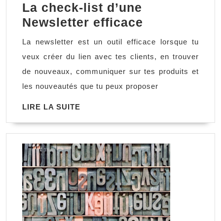
La check-list d’une
La
Newsletter efficace
check-
La newsletter est un outil efficace lorsque tu
list
veux créer du lien avec tes clients, en trouver
d’une
de nouveaux, communiquer sur tes produits et
Newsletter
les nouveautés que tu peux proposer
efficace
LIRE
LIRE LA SUITE
LA
SUITE