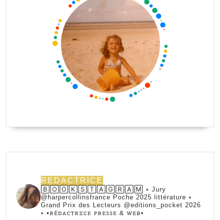
REDACTRICE
🄱🄾🄾🄺🅂🅃🄰🄶🅁🄰🄼 ⭑ Jury
@harpercollinsfrance Poche 2025 littérature ⭑
Grand Prix des Lecteurs @editions_pocket 2026
⭑
•ꭱꭼ́ꭰꭺꮯꭲꭱꮖꮯꭼ ꮲꭱꭼꮪꮪꭼ & ꮃꭼᏼ•