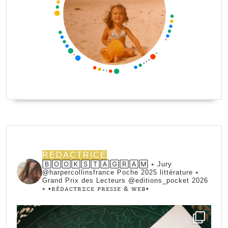
REDACTRICE
🄱🄾🄾🄺🅂🅃🄰🄶🅁🄰🄼 ⭑ Jury
@harpercollinsfrance Poche 2025 littérature ⭑
Grand Prix des Lecteurs @editions_pocket 2026
⭑
•ꭱꭼ́ꭰꭺꮯꭲꭱꮖꮯꭼ ꮲꭱꭼꮪꮪꭼ & ꮃꭼᏼ•