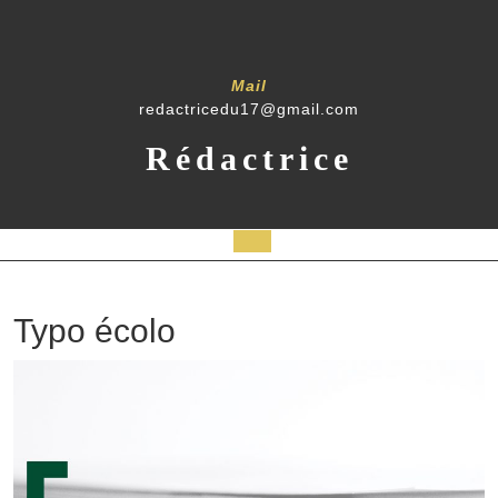
Skip
to
content
Mail
redactricedu17@gmail.com
Rédactrice
Open
Button
Typo écolo