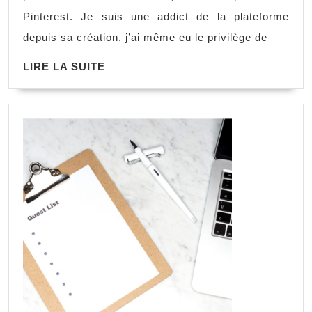
:
Pinterest. Je suis une addict de la plateforme
les
depuis sa création, j’ai même eu le privilège de
stories
LIRE
LIRE LA SUITE
!
LA
SUITE