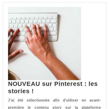
NOUVEAU sur Pinterest : les
NOUVEAU
stories !
sur
J’ai été sélectionnée afin d’utiliser en avant-
Pinterest
première le contenu story sur la plateforme