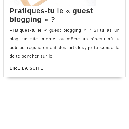
Pratiques-tu le « guest
Pratiques-
blogging » ?
tu
Pratiques-tu le « guest blogging » ? Si tu as un
le
blog, un site internet ou même un réseau où tu
«
publies régulièrement des articles, je te conseille
guest
de te pencher sur le
blogging
LIRE
LIRE LA SUITE
»
LA
?
SUITE