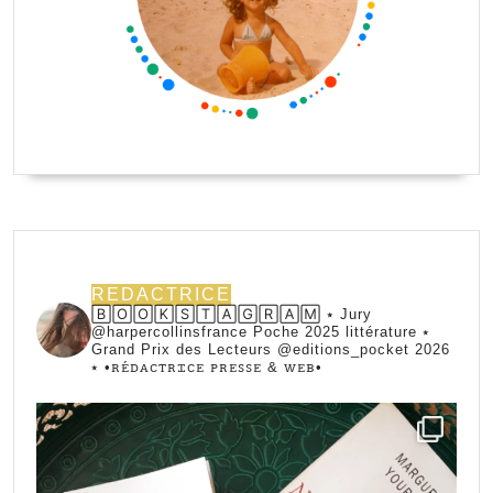
REDACTRICE
🄱🄾🄾🄺🅂🅃🄰🄶🅁🄰🄼 ⭑ Jury
@harpercollinsfrance Poche 2025 littérature ⭑
Grand Prix des Lecteurs @editions_pocket 2026
⭑
•ꭱꭼ́ꭰꭺꮯꭲꭱꮖꮯꭼ ꮲꭱꭼꮪꮪꭼ & ꮃꭼᏼ•