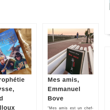
Next
post:
rophétie
Mes amis,
ysse,
Emmanuel
Mes
d
Bove
amis,
La
lloux
"Mes amis est un chef-