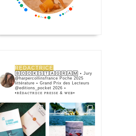
REDACTRICE
🄱🄾🄾🄺🅂🅃🄰🄶🅁🄰🄼 ⭑ Jury
@harpercollinsfrance Poche 2025
littérature ⭑ Grand Prix des Lecteurs
@editions_pocket 2026 ⭑
•ꭱꭼ́ꭰꭺꮯꭲꭱꮖꮯꭼ ꮲꭱꭼꮪꮪꭼ & ꮃꭼᏼ•