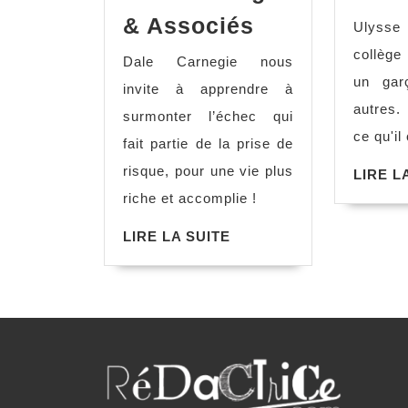
Comment
& Associés
Ulysse
avoir
collège
Dale Carnegie nous
une
un gar
invite à apprendre à
vie
autres.
surmonter l’échec qui
plus
ce qu'il 
fait partie de la prise de
riche,
risque, pour une vie plus
LIRE L
Dale
riche et accomplie !
Carnegie
&
LIRE
LIRE LA SUITE
LA
Associés
SUITE