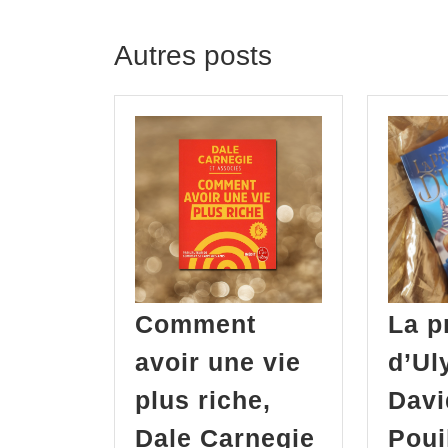
Previous
post:
Autres posts
Comment
La p
avoir une vie
d’Ul
plus riche,
Davi
Dale Carnegie
Poui