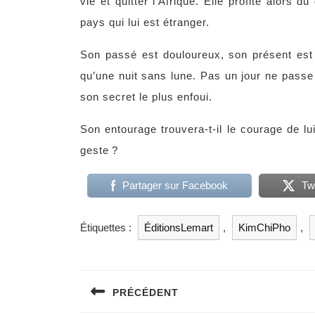
vie et quitter l’Afrique. Elle profite alors 
pays qui lui est étranger.
Son passé est douloureux, son présent est
qu’une nuit sans lune. Pas un jour ne passe
son secret le plus enfoui.
Son entourage trouvera-t-il le courage de l
geste ?
Partager sur Facebook
Tw
Étiquettes :
ÉditionsLemart
,
KimChiPho
,
Navigation
de
PRÉCÉDENT
l’article