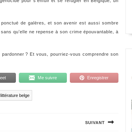
du génocide pour s’enfuir et se réfugier en Belgique, un
 ponctué de galères, et son avenir est aussi sombre
 sans qu’elle ne repense à son crime épouvantable, à
ui pardonner ? Et vous, pourriez-vous comprendre son
eet
Me suivre
Enregistrer
littérature belge
SUIVANT