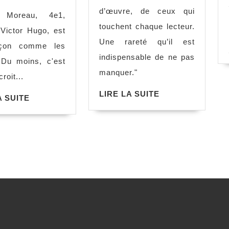
Emmanuel
prophétie
d’œuvre, de ceux qui
 Moreau, 4e1,
Bove
d’Ulysse,
touchent chaque lecteur.
 Victor Hugo, est
David
Une rareté qu’il est
çon comme les
Pouilloux
indispensable de ne pas
 Du moins, c'est
manquer."
croit...
LIRE
LIRE LA SUITE
LIRE
A SUITE
LA
LA
SUITE
SUITE