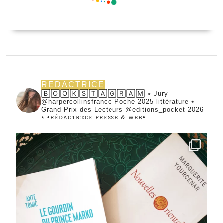
REDACTRICE
🄱🄾🄾🄺🅂🅃🄰🄶🅁🄰🄼 ⭑ Jury
@harpercollinsfrance Poche 2025 littérature ⭑
Grand Prix des Lecteurs @editions_pocket 2026
⭑
•ꭱꭼ́ꭰꭺꮯꭲꭱꮖꮯꭼ ꮲꭱꭼꮪꮪꭼ & ꮃꭼᏼ•