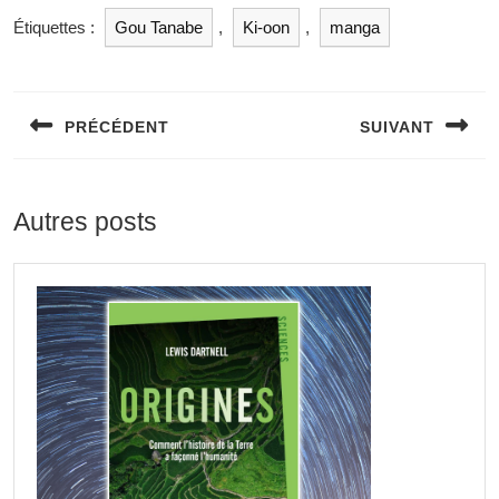
Étiquettes :
Gou Tanabe
,
Ki-oon
,
manga
Navigation
de
PRÉCÉDENT
SUIVANT
l’article
Previous
Next
post:
post:
Autres posts