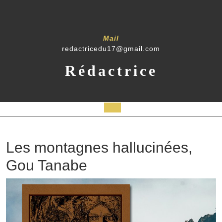
Skip
to
content
Mail
redactricedu17@gmail.com
Rédactrice
Open
Button
Les montagnes hallucinées,
Gou Tanabe