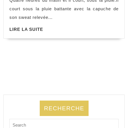
Quatre heures du matin et il court, sous la pluie.Il
et
court sous la pluie battante avec la capuche de
les
son sweat relevée...
Ténèbres,
LIRE
LIRE LA SUITE
Ann
LA
Scott
SUITE
RECHERCHE
Search
for: