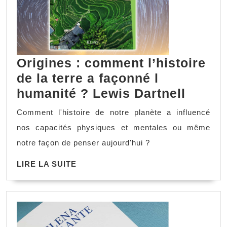
Origines : comment l’histoire
de la terre a façonné l
Origin
humanité ? Lewis Dartnell
:
Comment l'histoire de notre planète a influencé
comm
nos capacités physiques et mentales ou même
l’histo
notre façon de penser aujourd'hui ?
de
LIRE
LIRE LA SUITE
la
LA
terre
SUITE
a
façon