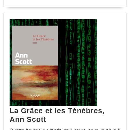
LA
SUITE
La Grâce et les Ténèbres,
La
Ann Scott
Grâce