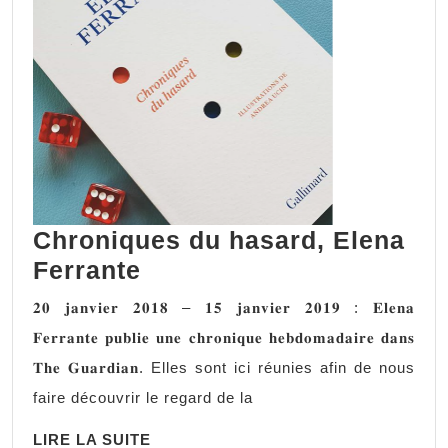
l
human
?
Lewis
Dartne
Chroniques du hasard, Elena
Chroniques
Ferrante
du
𝟐𝟎 𝐣𝐚𝐧𝐯𝐢𝐞𝐫 𝟐𝟎𝟏𝟖 – 𝟏𝟓 𝐣𝐚𝐧𝐯𝐢𝐞𝐫 𝟐𝟎𝟏𝟗 : 𝐄𝐥𝐞𝐧𝐚
hasard,
𝐅𝐞𝐫𝐫𝐚𝐧𝐭𝐞 𝐩𝐮𝐛𝐥𝐢𝐞 𝐮𝐧𝐞 𝐜𝐡𝐫𝐨𝐧𝐢𝐪𝐮𝐞 𝐡𝐞𝐛𝐝𝐨𝐦𝐚𝐝𝐚𝐢𝐫𝐞 𝐝𝐚𝐧𝐬
Elena
𝐓𝐡𝐞 𝐆𝐮𝐚𝐫𝐝𝐢𝐚𝐧. Elles sont ici réunies afin de nous
Ferrante
faire découvrir le regard de la
LIRE
LIRE LA SUITE