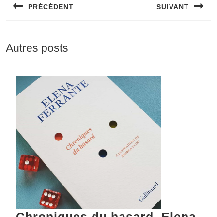
PRÉCÉDENT
SUIVANT
l’article
Previous
Next
post:
post:
Autres posts
Chroniques du hasard, Elena