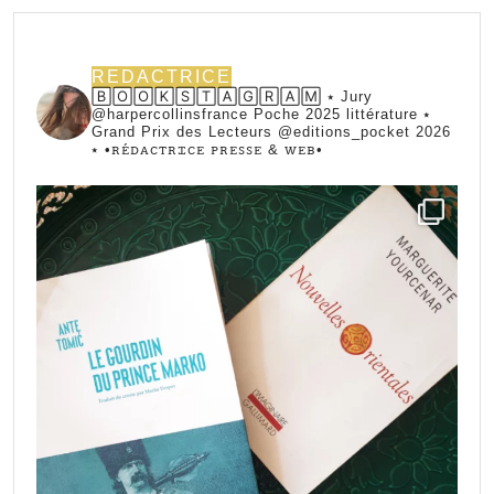
REDACTRICE
🄱🄾🄾🄺🅂🅃🄰🄶🅁🄰🄼 ⭑ Jury
@harpercollinsfrance Poche 2025 littérature ⭑
Grand Prix des Lecteurs @editions_pocket 2026
⭑
•ꭱꭼ́ꭰꭺꮯꭲꭱꮖꮯꭼ ꮲꭱꭼꮪꮪꭼ & ꮃꭼᏼ•