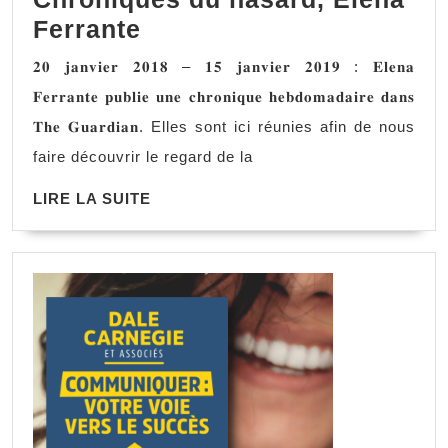
Chroniques
Ferrante
du
𝟐𝟎 𝐣𝐚𝐧𝐯𝐢𝐞𝐫 𝟐𝟎𝟏𝟖 – 𝟏𝟓 𝐣𝐚𝐧𝐯𝐢𝐞𝐫 𝟐𝟎𝟏𝟗 : 𝐄𝐥𝐞𝐧𝐚
hasard,
𝐅𝐞𝐫𝐫𝐚𝐧𝐭𝐞 𝐩𝐮𝐛𝐥𝐢𝐞 𝐮𝐧𝐞 𝐜𝐡𝐫𝐨𝐧𝐢𝐪𝐮𝐞 𝐡𝐞𝐛𝐝𝐨𝐦𝐚𝐝𝐚𝐢𝐫𝐞 𝐝𝐚𝐧𝐬
Elena
𝐓𝐡𝐞 𝐆𝐮𝐚𝐫𝐝𝐢𝐚𝐧. Elles sont ici réunies afin de nous
Ferrante
faire découvrir le regard de la
LIRE
LIRE LA SUITE
LA
SUITE