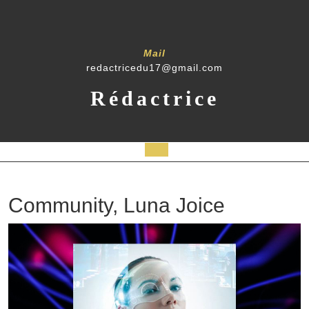
Skip
to
content
Mail
redactricedu17@gmail.com
Rédactrice
Open
Button
Community, Luna Joice