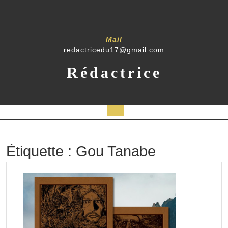
Skip
to
content
Mail
redactricedu17@gmail.com
Rédactrice
Open
Button
Étiquette :
Gou Tanabe