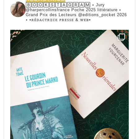
🄱🄾🄾🄺🅂🅃🄰🄶🅁🄰🄼 ⭑ Jury
@harpercollinsfrance Poche 2025 littérature ⭑
Grand Prix des Lecteurs @editions_pocket 2026
⭑
•ꭱꭼ́ꭰꭺꮯꭲꭱꮖꮯꭼ ꮲꭱꭼꮪꮪꭼ & ꮃꭼᏼ•