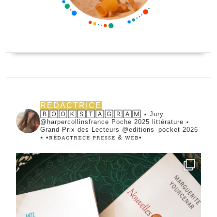
REDACTRICE
🄱🄾🄾🄺🅂🅃🄰🄶🅁🄰🄼 ⭑ Jury
@harpercollinsfrance Poche 2025 littérature ⭑
Grand Prix des Lecteurs @editions_pocket 2026
⭑
•ꭱꭼ́ꭰꭺꮯꭲꭱꮖꮯꭼ ꮲꭱꭼꮪꮪꭼ & ꮃꭼᏼ•