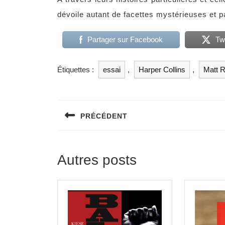
dévoile autant de facettes mystérieuses et 
Partager sur Facebook
Tw
Étiquettes :
essai
,
Harper Collins
,
Matt R
Navigation
de
PRÉCÉDENT
l’article
Previous
post:
Autres posts