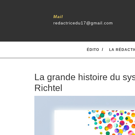
Skip
to
content
Mail
redactricedu17@gmail.com
ÉDITO
LA RÉDACTI
La grande histoire du sy
Richtel