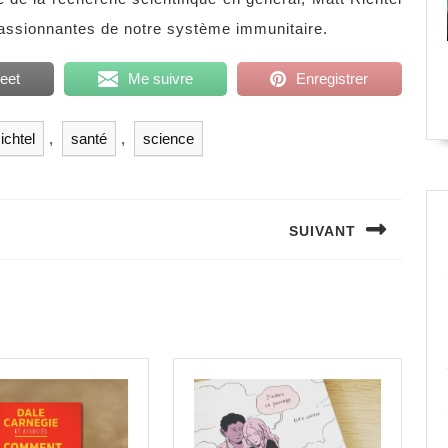
passionnantes de notre système immunitaire.
eet
Me suivre
Enregistrer
ichtel
,
santé
,
science
SUIVANT
Next
post: