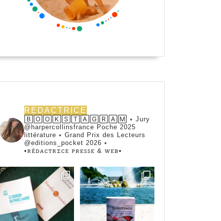
REDACTRICE
🄱🄾🄾🄺🅂🅃🄰🄶🅁🄰🄼 ⭑ Jury
@harpercollinsfrance Poche 2025
littérature ⭑ Grand Prix des Lecteurs
@editions_pocket 2026 ⭑
•ꭱꭼ́ꭰꭺꮯꭲꭱꮖꮯꭼ ꮲꭱꭼꮪꮪꭼ & ꮃꭼᏼ•