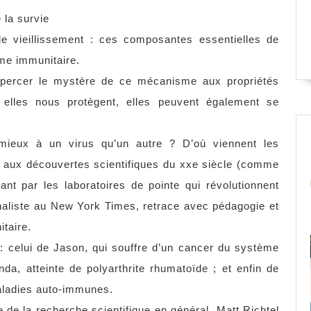
 la survie
le vieillissement : ces composantes essentielles de
me immunitaire.
 percer le mystère de ce mécanisme aux propriétés
 elles nous protègent, elles peuvent également se
 mieux à un virus qu’un autre ? D’où viennent les
 aux découvertes scientifiques du xxe siècle (comme
ant par les laboratoires de pointe qui révolutionnent
rnaliste au New York Times, retrace avec pédagogie et
taire.
 : celui de Jason, qui souffre d’un cancer du système
nda, atteinte de polyarthrite rhumatoïde ; et enfin de
aladies auto-immunes.
le de la recherche scientifique en général, Matt Richtel