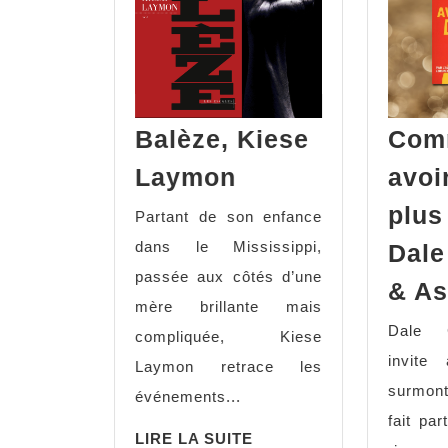
Balèze, Kiese
Com
Balèze,
Laymon
avoi
Kiese
plus
Partant de son enfance
Laymon
dans le Mississippi,
Dale
passée aux côtés d’une
& As
mère brillante mais
Dale 
compliquée, Kiese
invite
Laymon retrace les
surmon
événements...
fait par
LIRE
LIRE LA SUITE