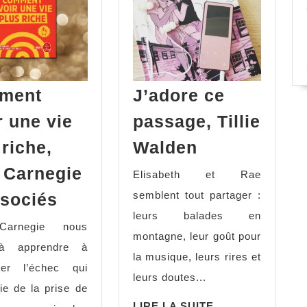
ment
J’adore ce
r une vie
passage, Tillie
J’adore
 riche,
Walden
ce
 Carnegie
Elisabeth et Rae
passage,
Comment
semblent tout partager :
sociés
Tillie
avoir
leurs balades en
Walden
Carnegie nous
une
montagne, leur goût pour
 à apprendre à
vie
la musique, leurs rires et
ter l’échec qui
plus
leurs doutes...
tie de la prise de
riche,
LIRE
LIRE LA SUITE