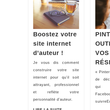
Boostez votre
PIN
site internet
OUT
d’auteur !
VOS
RÉS
Je vous dis comment
construire votre site
« Pinte
internet pour qu'il soit
de déco
attrayant, professionnel
qui P
et reflète votre
Facebo
personnalité d'auteur.
suivreE
LIRE LA SUITE