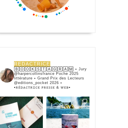
REDACTRICE
🄱🄾🄾🄺🅂🅃🄰🄶🅁🄰🄼 ⭑ Jury
@harpercollinsfrance Poche 2025
littérature ⭑ Grand Prix des Lecteurs
@editions_pocket 2026 ⭑
•ꭱꭼ́ꭰꭺꮯꭲꭱꮖꮯꭼ ꮲꭱꭼꮪꮪꭼ & ꮃꭼᏼ•