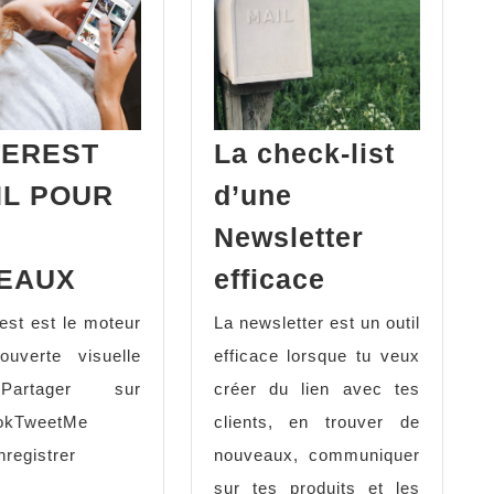
TEREST
La check-list
IL POUR
d’une
Newsletter
EAUX
efficace
rest est le moteur
La newsletter est un outil
uverte visuelle
efficace lorsque tu veux
artager sur
créer du lien avec tes
okTweetMe
clients, en trouver de
nregistrer
nouveaux, communiquer
sur tes produits et les