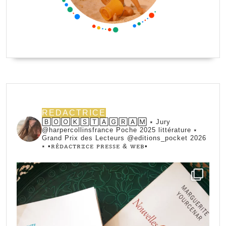
REDACTRICE
🄱🄾🄾🄺🅂🅃🄰🄶🅁🄰🄼 ⭑ Jury
@harpercollinsfrance Poche 2025 littérature ⭑
Grand Prix des Lecteurs @editions_pocket 2026
⭑
•ꭱꭼ́ꭰꭺꮯꭲꭱꮖꮯꭼ ꮲꭱꭼꮪꮪꭼ & ꮃꭼᏼ•