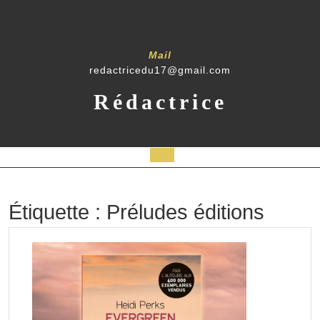
Skip
to
content
Mail
redactricedu17@gmail.com
Rédactrice
Open
Button
Étiquette :
Préludes éditions