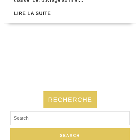
classer cet ouvrage au final…
Chambers
LIRE
LIRE LA SUITE
LA
SUITE
RECHERCHE
Search
for: