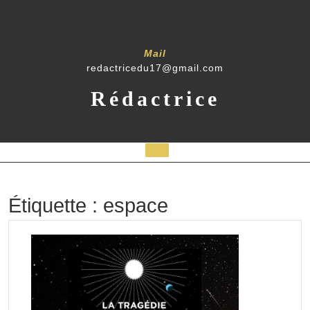
Skip
to
content
Mail
redactricedu17@gmail.com
Rédactrice
Open
Button
Étiquette :
espace