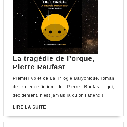
La tragédie de l’orque,
La
Pierre Raufast
tragédie
Premier volet de La Trilogie Baryonique, roman
de
de science-fiction de Pierre Raufast, qui,
l’orque,
décidément, n'est jamais là où on l'attend !
Pierre
LIRE
LIRE LA SUITE
Raufast
LA
SUITE