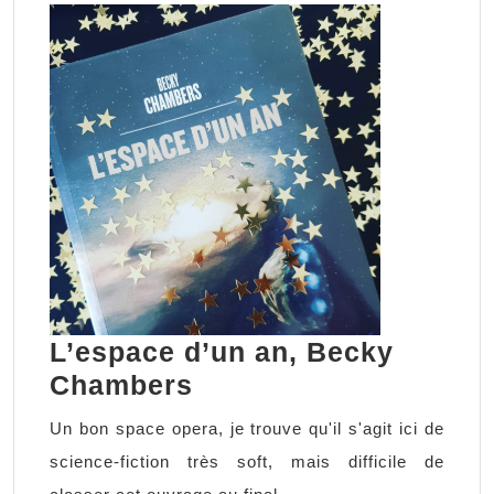
L’espace d’un an, Becky
L’espace
Chambers
d’un
Un bon space opera, je trouve qu'il s'agit ici de
an,
science-fiction très soft, mais difficile de
Becky