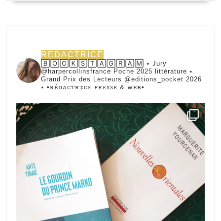
REDACTRICE
🄱🄾🄾🄺🅂🅃🄰🄶🅁🄰🄼 ⭑ Jury
@harpercollinsfrance Poche 2025 littérature ⭑
Grand Prix des Lecteurs @editions_pocket 2026
⭑
•ꭱꭼ́ꭰꭺꮯꭲꭱꮖꮯꭼ ꮲꭱꭼꮪꮪꭼ & ꮃꭼᏼ•