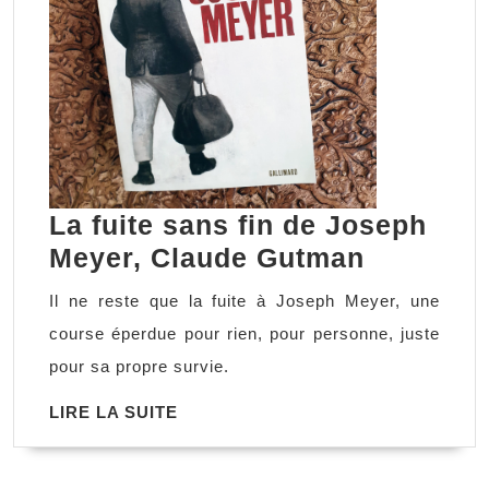
La fuite sans fin de Joseph
La
Meyer, Claude Gutman
fuite
Il ne reste que la fuite à Joseph Meyer, une
sans
course éperdue pour rien, pour personne, juste
fin
pour sa propre survie.
de
LIRE
LIRE LA SUITE
Joseph
LA
Meyer,
SUITE
Claude