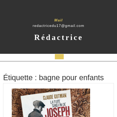
Skip
to
content
Mail
redactricedu17@gmail.com
Rédactrice
Open
Button
Étiquette :
bagne pour enfants