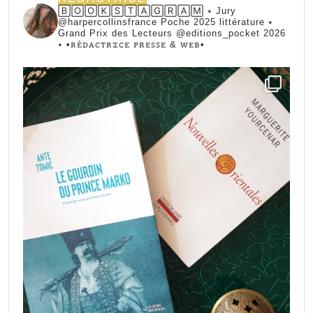
🄱🄾🄾🄺🅂🅃🄰🄶🅁🄰🄼 ⭑ Jury
@harpercollinsfrance Poche 2025 littérature ⭑
Grand Prix des Lecteurs @editions_pocket 2026
⭑
•ꭱꭼ́ꭰꭺꮯꭲꭱꮖꮯꭼ ꮲꭱꭼꮪꮪꭼ & ꮃꭼᏼ•