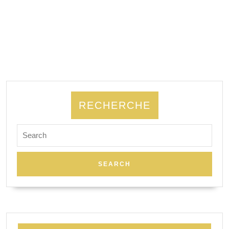
Gutman
RECHERCHE
Search
for: