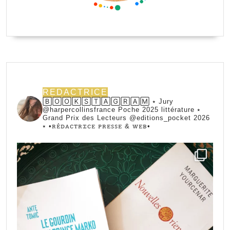
REDACTRICE
🄱🄾🄾🄺🅂🅃🄰🄶🅁🄰🄼 ⭑ Jury
@harpercollinsfrance Poche 2025 littérature ⭑
Grand Prix des Lecteurs @editions_pocket 2026
⭑
•ꭱꭼ́ꭰꭺꮯꭲꭱꮖꮯꭼ ꮲꭱꭼꮪꮪꭼ & ꮃꭼᏼ•