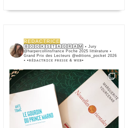
REDACTRICE
🄱🄾🄾🄺🅂🅃🄰🄶🅁🄰🄼 ⭑ Jury
@harpercollinsfrance Poche 2025 littérature ⭑
Grand Prix des Lecteurs @editions_pocket 2026
⭑
•ꭱꭼ́ꭰꭺꮯꭲꭱꮖꮯꭼ ꮲꭱꭼꮪꮪꭼ & ꮃꭼᏼ•