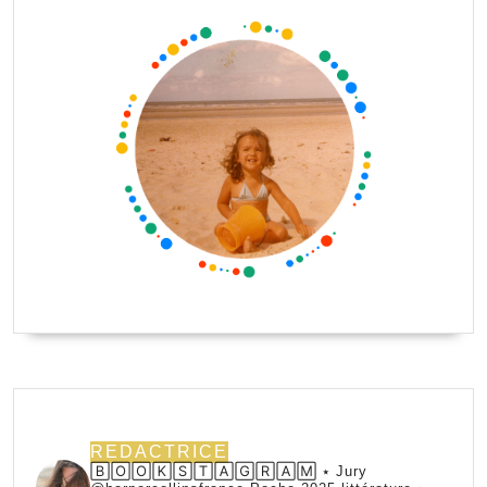
REDACTRICE
🄱🄾🄾🄺🅂🅃🄰🄶🅁🄰🄼 ⭑ Jury