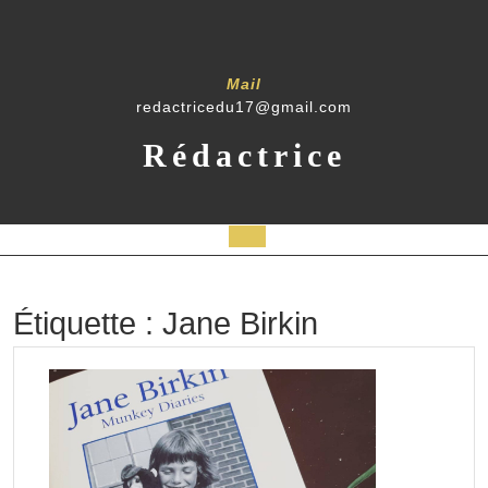
Skip
to
content
Mail
redactricedu17@gmail.com
Rédactrice
Open
Button
Étiquette :
Jane Birkin