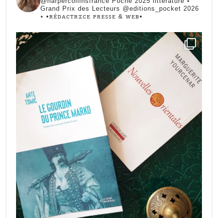
@harpercollinsfrance Poche 2025 littérature ⭑
Grand Prix des Lecteurs @editions_pocket 2026
⭑
•ꭱꭼ́ꭰꭺꮯꭲꭱꮖꮯꭼ ꮲꭱꭼꮪꮪꭼ & ꮃꭼᏼ•