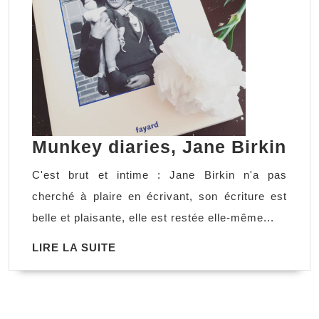
Mu
Munkey diaries, Jane Birkin
dia
C'est brut et intime : Jane Birkin n'a pas
Jan
cherché à plaire en écrivant, son écriture est
Bir
belle et plaisante, elle est restée elle-même...
LIRE
LIRE LA SUITE
LA
SUITE