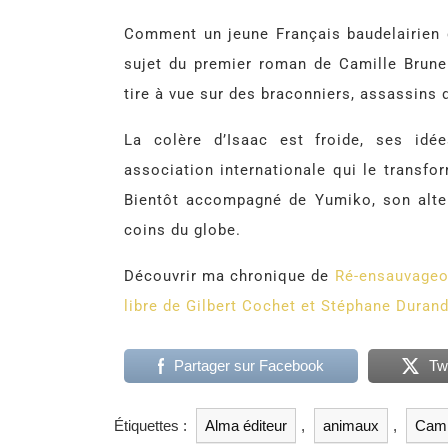
Comment un jeune Français baudelairien d
sujet du premier roman de Camille Brunel
tire à vue sur des braconniers, assassins 
La colère d’Isaac est froide, ses idé
association internationale qui le transf
Bientôt accompagné de Yumiko, son alter-
coins du globe.
Découvrir ma chronique de
Ré-ensauvageon
libre de Gilbert Cochet et Stéphane Durand
Partager sur Facebook
Tw
Étiquettes :
Alma éditeur
,
animaux
,
Cami