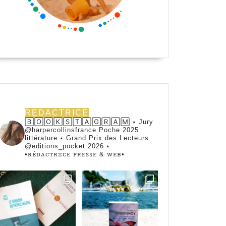
REDACTRICE
🄱🄾🄾🄺🅂🅃🄰🄶🅁🄰🄼 ⭑ Jury
@harpercollinsfrance Poche 2025
littérature ⭑ Grand Prix des Lecteurs
@editions_pocket 2026 ⭑
•ꭱꭼ́ꭰꭺꮯꭲꭱꮖꮯꭼ ꮲꭱꭼꮪꮪꭼ & ꮃꭼᏼ•