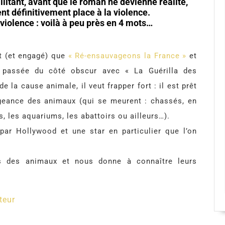
litant, avant que le roman ne devienne réalité,
t définitivement place à la violence.
, violence : voilà à peu près en 4 mots…
nt (et engagé) que
« Ré-ensauvageons la France »
et
 passée du côté obscur avec « La Guérilla des
e la cause animale, il veut frapper fort : il est prêt
ngeance des animaux (qui se meurent : chassés, en
s, les aquariums, les abattoirs ou ailleurs…).
par Hollywood et une star en particulier que l’on
es des animaux et nous donne à connaître leurs
teur