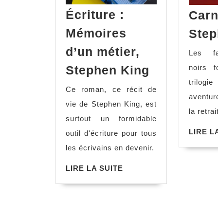
Écriture :
Carn
Mémoires
Step
d’un métier,
Les f
noirs f
Stephen King
trilogi
Ce roman, ce récit de
aventur
vie de Stephen King, est
la retra
surtout un formidable
LIRE L
outil d'écriture pour tous
les écrivains en devenir.
LIRE LA SUITE