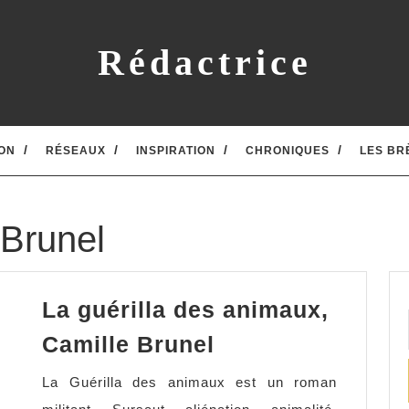
Rédactrice
ON
RÉSEAUX
INSPIRATION
CHRONIQUES
LES BR
 Brunel
La guérilla des animaux,
La
Camille Brunel
guérilla
La Guérilla des animaux est un roman
des