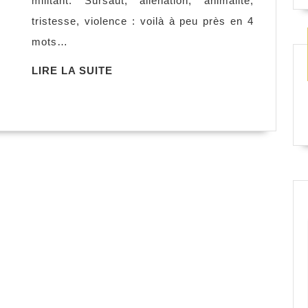
militant. Sursaut, aliénation, animalité,
animaux,
tristesse, violence : voilà à peu près en 4
Camille
mots…
Brunel
LIRE
LIRE LA SUITE
LA
SUITE