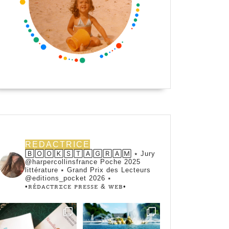
REDACTRICE
🄱🄾🄾🄺🅂🅃🄰🄶🅁🄰🄼 ⭑ Jury
@harpercollinsfrance Poche 2025
littérature ⭑ Grand Prix des Lecteurs
@editions_pocket 2026 ⭑
•ꭱꭼ́ꭰꭺꮯꭲꭱꮖꮯꭼ ꮲꭱꭼꮪꮪꭼ & ꮃꭼᏼ•