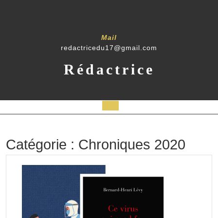
Skip
to
content
Mail
redactricedu17@gmail.com
Rédactrice
Open
Button
Catégorie :
Chroniques 2020