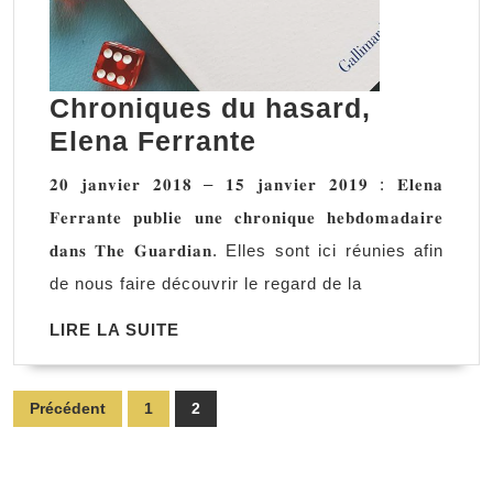
Chroniques du hasard,
Chroniques
Elena Ferrante
du
𝟐𝟎 𝐣𝐚𝐧𝐯𝐢𝐞𝐫 𝟐𝟎𝟏𝟖 – 𝟏𝟓 𝐣𝐚𝐧𝐯𝐢𝐞𝐫 𝟐𝟎𝟏𝟗 : 𝐄𝐥𝐞𝐧𝐚
hasard,
𝐅𝐞𝐫𝐫𝐚𝐧𝐭𝐞 𝐩𝐮𝐛𝐥𝐢𝐞 𝐮𝐧𝐞 𝐜𝐡𝐫𝐨𝐧𝐢𝐪𝐮𝐞 𝐡𝐞𝐛𝐝𝐨𝐦𝐚𝐝𝐚𝐢𝐫𝐞
Elena
𝐝𝐚𝐧𝐬 𝐓𝐡𝐞 𝐆𝐮𝐚𝐫𝐝𝐢𝐚𝐧. Elles sont ici réunies afin
Ferrante
de nous faire découvrir le regard de la
LIRE
LIRE LA SUITE
LA
SUITE
Pagination
Précédent
1
2
des
publications