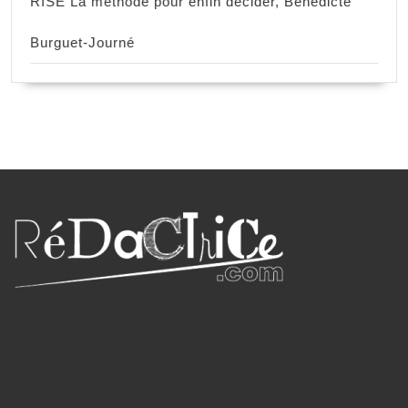
RISE La méthode pour enfin décider, Bénédicte
Burguet-Journé