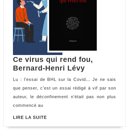
Ce virus qui rend fou,
Ce
Bernard-Henri Lévy
virus
Lu : l’essai de BHL sur la Covid… Je ne sais
qui
que penser, c’est un essai rédigé à vif par son
rend
auteur, le déconfinement n’était pas non plus
fou,
commencé au
Bernard-
LIRE
LIRE LA SUITE
Henri
LA
Lévy