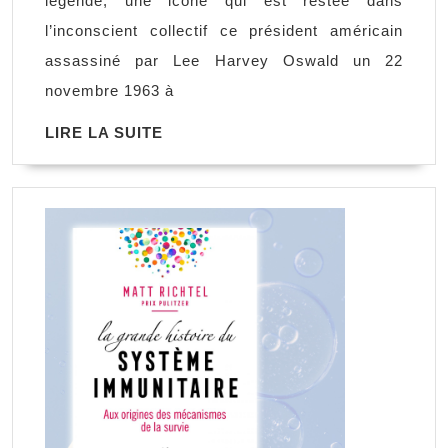
légende, une icône qui est restée dans
Kennedy
l’inconscient collectif ce président américain
n’est
assassiné par Lee Harvey Oswald un 22
pas
novembre 1963 à
mort,
LIRE
LIRE LA SUITE
R.
LA
J.
SUITE
Ellory