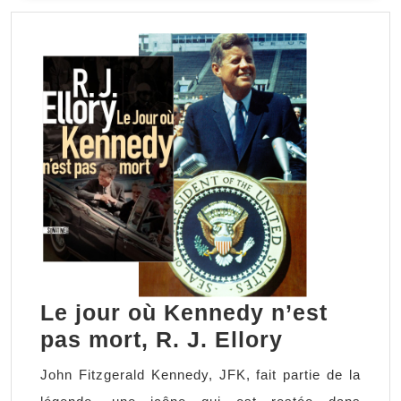
SUITE
Le jour où Kennedy n’est
Le
pas mort, R. J. Ellory
jour
John Fitzgerald Kennedy, JFK, fait partie de la
où