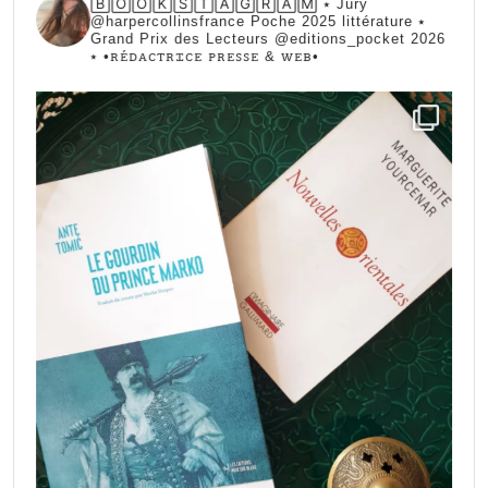
🄱🄾🄾🄺🅂🅃🄰🄶🅁🄰🄼 ⭑ Jury
@harpercollinsfrance Poche 2025 littérature ⭑
Grand Prix des Lecteurs @editions_pocket 2026
⭑
•ꭱꭼ́ꭰꭺꮯꭲꭱꮖꮯꭼ ꮲꭱꭼꮪꮪꭼ & ꮃꭼᏼ•