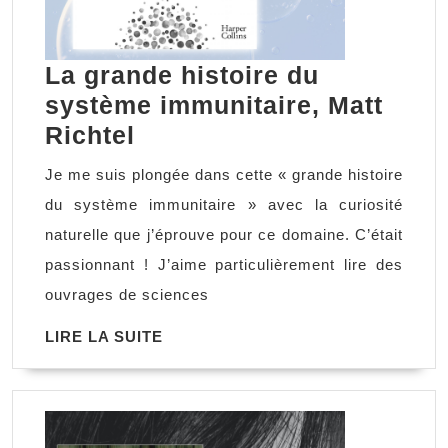
La grande histoire du
système immunitaire, Matt
La
Richtel
grande
Je me suis plongée dans cette « grande histoire
histoire
du système immunitaire » avec la curiosité
du
naturelle que j’éprouve pour ce domaine. C’était
système
passionnant ! J’aime particulièrement lire des
immunitaire,
ouvrages de sciences
Matt
LIRE
LIRE LA SUITE
Richtel
LA
SUITE