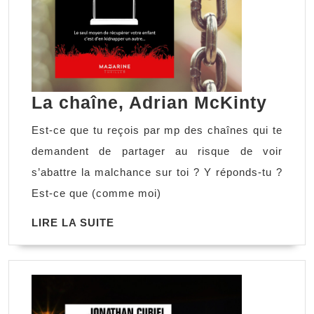
La
La chaîne, Adrian McKinty
chaîn
Est-ce que tu reçois par mp des chaînes qui te
Adri
demandent de partager au risque de voir
McKi
s’abattre la malchance sur toi ? Y réponds-tu ?
Est-ce que (comme moi)
LIRE
LIRE LA SUITE
LA
SUITE