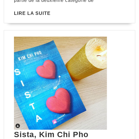
partie de la deuxième catégorie de
de
LIRE
LIRE LA SUITE
l’immédiat,
LA
Jonathan
SUITE
Curiel
Sista,
Sista, Kim Chi Pho