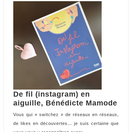
De fil (instagram) en
De
aiguille, Bénédicte Mamode
fil
Vous qui « switchez » de réseaux en réseaux,
(in
de likes en découvertes… je suis certaine que
en