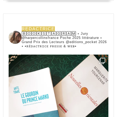
REDACTRICE
🄱🄾🄾🄺🅂🅃🄰🄶🅁🄰🄼 ⭑ Jury
@harpercollinsfrance Poche 2025 littérature ⭑
Grand Prix des Lecteurs @editions_pocket 2026
⭑
•ꭱꭼ́ꭰꭺꮯꭲꭱꮖꮯꭼ ꮲꭱꭼꮪꮪꭼ & ꮃꭼᏼ•