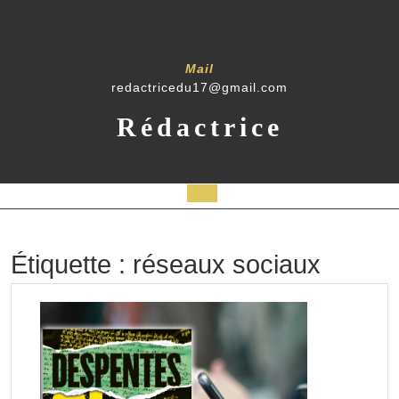
Skip
to
content
Mail
redactricedu17@gmail.com
Rédactrice
Open
Button
Étiquette :
réseaux sociaux