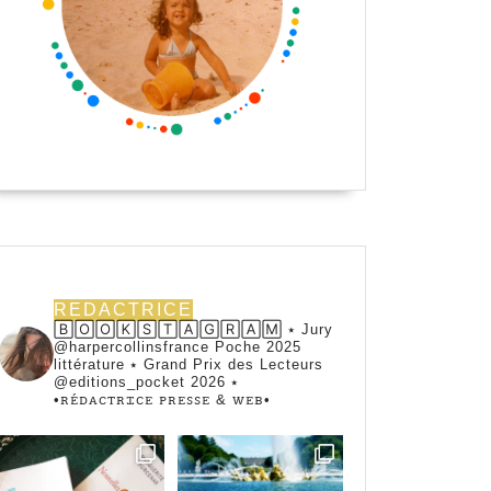
REDACTRICE
🄱🄾🄾🄺🅂🅃🄰🄶🅁🄰🄼 ⭑ Jury
@harpercollinsfrance Poche 2025
littérature ⭑ Grand Prix des Lecteurs
@editions_pocket 2026 ⭑
•ꭱꭼ́ꭰꭺꮯꭲꭱꮖꮯꭼ ꮲꭱꭼꮪꮪꭼ & ꮃꭼᏼ•