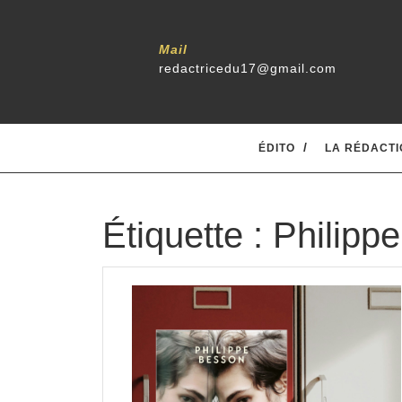
Skip
to
content
Mail
redactricedu17@gmail.com
ÉDITO
LA RÉDACTI
Étiquette :
Philipp