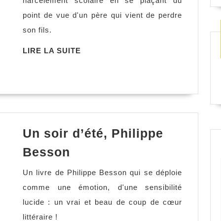
harcèlement scolaire en se plaçant du
mon
point de vue d'un père qui vient de perdre
fils,
son fils.
Philippe
Besson
LIRE
LIRE LA SUITE
LA
SUITE
Un soir d’été, Philippe
Un
Besson
soir
Un livre de Philippe Besson qui se déploie
d’été,
comme une émotion, d'une sensibilité
Philippe
lucide : un vrai et beau de coup de cœur
Besson
littéraire !