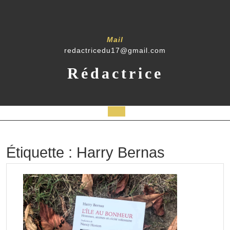
Skip
to
content
Mail
redactricedu17@gmail.com
Rédactrice
Open
Button
Étiquette :
Harry Bernas