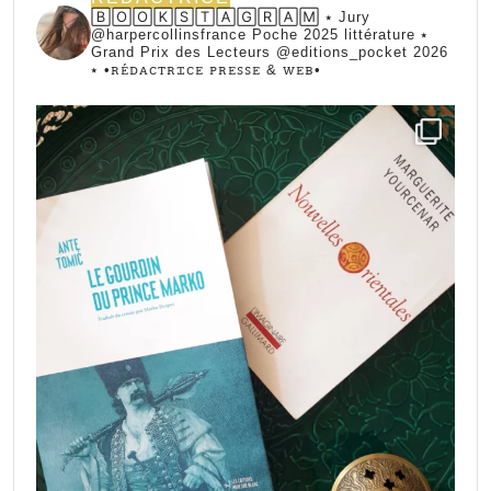
🄱🄾🄾🄺🅂🅃🄰🄶🅁🄰🄼 ⭑ Jury
@harpercollinsfrance Poche 2025 littérature ⭑
Grand Prix des Lecteurs @editions_pocket 2026
⭑
•ꭱꭼ́ꭰꭺꮯꭲꭱꮖꮯꭼ ꮲꭱꭼꮪꮪꭼ & ꮃꭼᏼ•