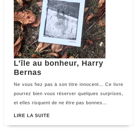
L’île au bonheur, Harry
L’île
Bernas
au
Ne vous fiez pas à son titre innocent… Ce livre
bonheur,
pourrez bien vous réserver quelques surprises,
Harry
et elles risquent de ne être pas bonnes...
Bernas
LIRE
LIRE LA SUITE
LA
SUITE