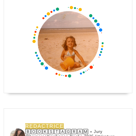
REDACTRICE
🄱🄾🄾🄺🅂🅃🄰🄶🅁🄰🄼 ⭑ Jury