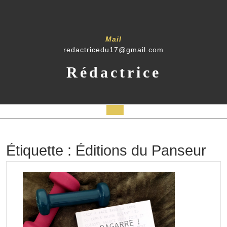
Skip
to
content
Mail
redactricedu17@gmail.com
Rédactrice
Open
Button
Étiquette :
Éditions du Panseur