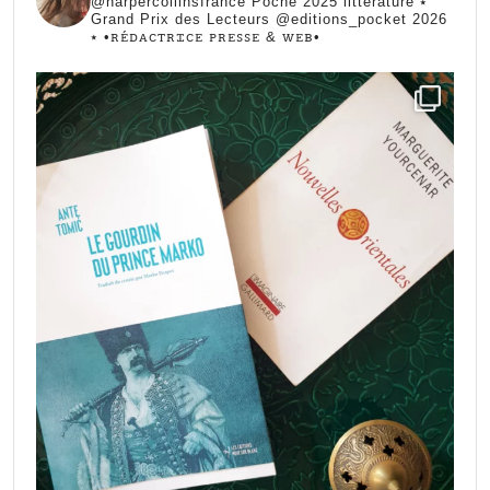
@harpercollinsfrance Poche 2025 littérature ⭑
Grand Prix des Lecteurs @editions_pocket 2026
⭑
•ꭱꭼ́ꭰꭺꮯꭲꭱꮖꮯꭼ ꮲꭱꭼꮪꮪꭼ & ꮃꭼᏼ•