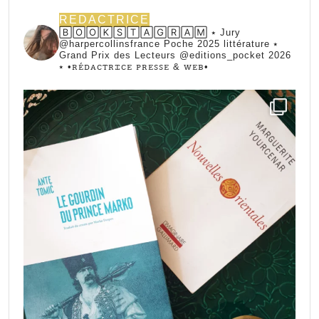
REDACTRICE
🄱🄾🄾🄺🅂🅃🄰🄶🅁🄰🄼 ⭑ Jury
@harpercollinsfrance Poche 2025 littérature ⭑
Grand Prix des Lecteurs @editions_pocket 2026
⭑
•ꭱꭼ́ꭰꭺꮯꭲꭱꮖꮯꭼ ꮲꭱꭼꮪꮪꭼ & ꮃꭼᏼ•