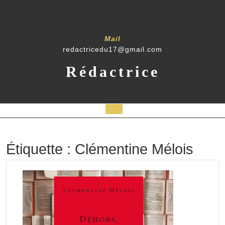
Skip
to
content
Mail
redactricedu17@gmail.com
Rédactrice
Open
Button
Étiquette :
Clémentine Mélois