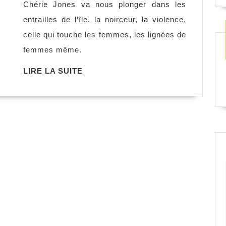
Chérie Jones va nous plonger dans les
seul
entrailles de l’île, la noirceur, la violence,
bras,
celle qui touche les femmes, les lignées de
la
femmes même.
soeur
balaie
LIRE
LIRE LA SUITE
LA
sa
SUITE
maison,
Cherie
Jones