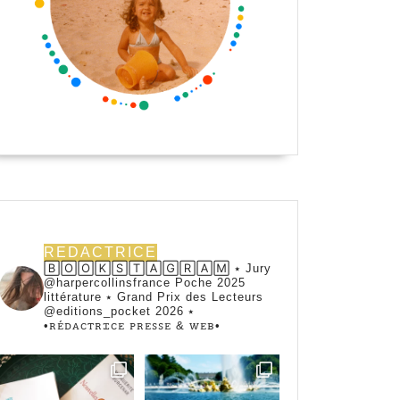
REDACTRICE
🄱🄾🄾🄺🅂🅃🄰🄶🅁🄰🄼 ⭑ Jury
@harpercollinsfrance Poche 2025
littérature ⭑ Grand Prix des Lecteurs
@editions_pocket 2026 ⭑
•ꭱꭼ́ꭰꭺꮯꭲꭱꮖꮯꭼ ꮲꭱꭼꮪꮪꭼ & ꮃꭼᏼ•