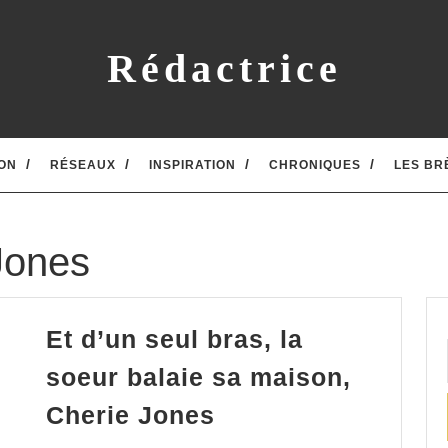
Rédactrice
ON
RÉSEAUX
INSPIRATION
CHRONIQUES
LES BR
Jones
Et d’un seul bras, la
soeur balaie sa maison,
Et
Cherie Jones
d’un