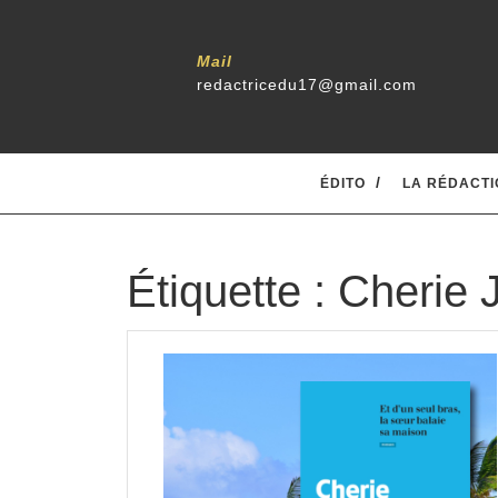
Skip
to
content
Mail
redactricedu17@gmail.com
ÉDITO
LA RÉDACTI
Étiquette :
Cherie 