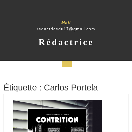
Skip
to
content
Mail
redactricedu17@gmail.com
Rédactrice
Open
Button
Étiquette :
Carlos Portela