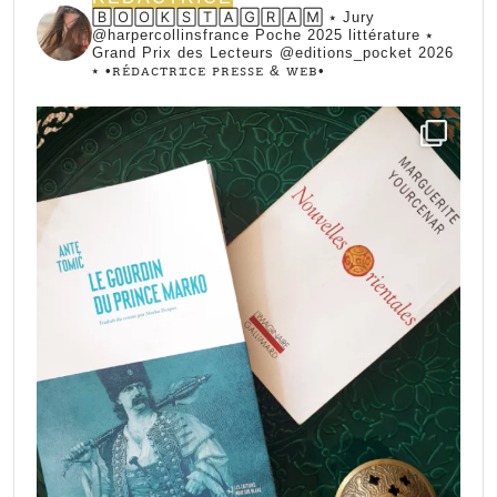
🄱🄾🄾🄺🅂🅃🄰🄶🅁🄰🄼 ⭑ Jury
@harpercollinsfrance Poche 2025 littérature ⭑
Grand Prix des Lecteurs @editions_pocket 2026
⭑
•ꭱꭼ́ꭰꭺꮯꭲꭱꮖꮯꭼ ꮲꭱꭼꮪꮪꭼ & ꮃꭼᏼ•