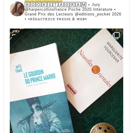
🄱🄾🄾🄺🅂🅃🄰🄶🅁🄰🄼 ⭑ Jury
@harpercollinsfrance Poche 2025 littérature ⭑
Grand Prix des Lecteurs @editions_pocket 2026
⭑
•ꭱꭼ́ꭰꭺꮯꭲꭱꮖꮯꭼ ꮲꭱꭼꮪꮪꭼ & ꮃꭼᏼ•