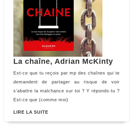
La
La chaîne, Adrian McKinty
chaîn
Est-ce que tu reçois par mp des chaînes qui te
Adri
demandent de partager au risque de voir
McKi
s’abattre la malchance sur toi ? Y réponds-tu ?
Est-ce que (comme moi)
LIRE
LIRE LA SUITE
LA
SUITE