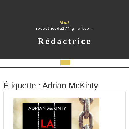
Skip
to
content
Mail
redactricedu17@gmail.com
Rédactrice
Open
Button
Étiquette :
Adrian McKinty