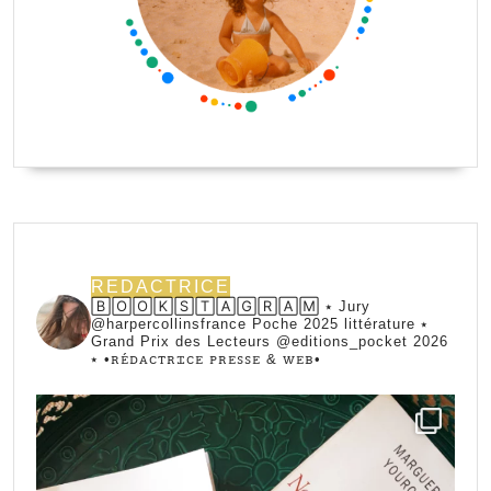
REDACTRICE
🄱🄾🄾🄺🅂🅃🄰🄶🅁🄰🄼 ⭑ Jury
@harpercollinsfrance Poche 2025 littérature ⭑
Grand Prix des Lecteurs @editions_pocket 2026
⭑
•ꭱꭼ́ꭰꭺꮯꭲꭱꮖꮯꭼ ꮲꭱꭼꮪꮪꭼ & ꮃꭼᏼ•