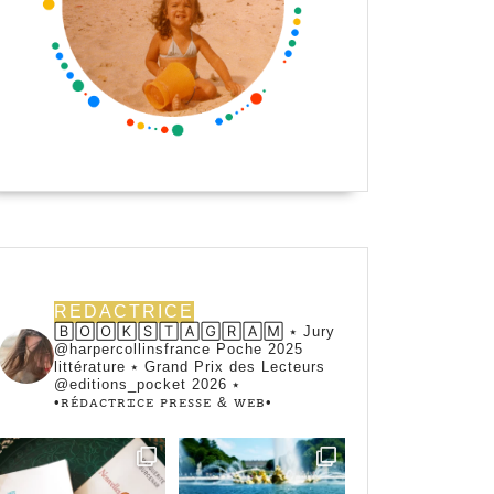
REDACTRICE
🄱🄾🄾🄺🅂🅃🄰🄶🅁🄰🄼 ⭑ Jury
@harpercollinsfrance Poche 2025
littérature ⭑ Grand Prix des Lecteurs
@editions_pocket 2026 ⭑
•ꭱꭼ́ꭰꭺꮯꭲꭱꮖꮯꭼ ꮲꭱꭼꮪꮪꭼ & ꮃꭼᏼ•