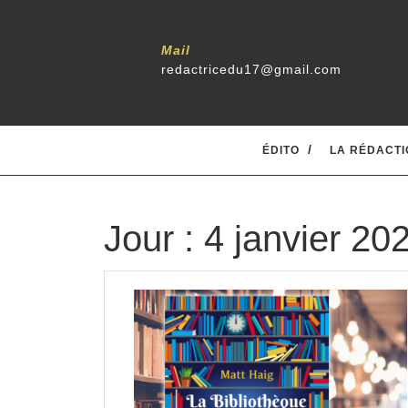
Skip
to
content
Mail
redactricedu17@gmail.com
ÉDITO
LA RÉDACTI
Jour :
4 janvier 20