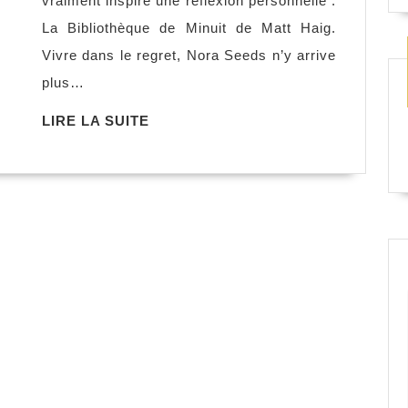
vraiment inspiré une réflexion personnelle :
Minuit,
La Bibliothèque de Minuit de Matt Haig.
Matt
Vivre dans le regret, Nora Seeds n’y arrive
Haig
plus…
LIRE
LIRE LA SUITE
LA
SUITE