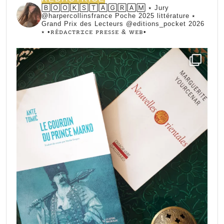
🄱🄾🄾🄺🅂🅃🄰🄶🅁🄰🄼 ⭑ Jury
@harpercollinsfrance Poche 2025 littérature ⭑
Grand Prix des Lecteurs @editions_pocket 2026
⭑
•ꭱꭼ́ꭰꭺꮯꭲꭱꮖꮯꭼ ꮲꭱꭼꮪꮪꭼ & ꮃꭼᏼ•