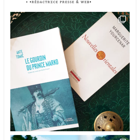
⭑
•ꭱꭼ́ꭰꭺꮯꭲꭱꮖꮯꭼ ꮲꭱꭼꮪꮪꭼ & ꮃꭼᏼ•