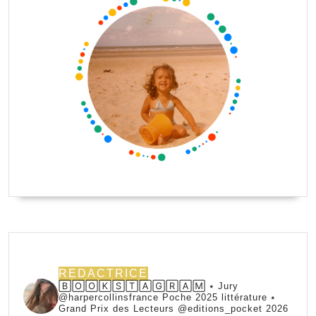
REDACTRICE
🄱🄾🄾🄺🅂🅃🄰🄶🅁🄰🄼 ⭑ Jury
@harpercollinsfrance Poche 2025 littérature ⭑
Grand Prix des Lecteurs @editions_pocket 2026