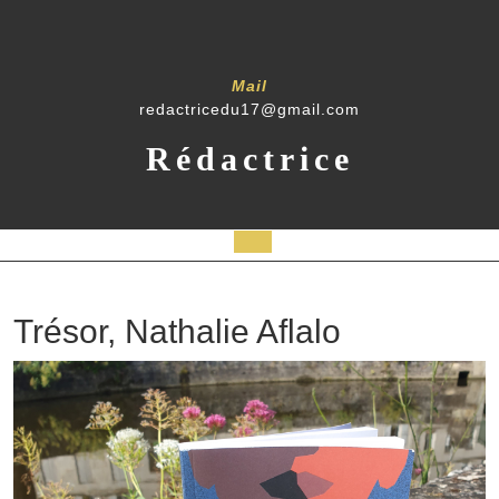
Skip
to
content
Mail
redactricedu17@gmail.com
Rédactrice
Open
Button
Trésor, Nathalie Aflalo