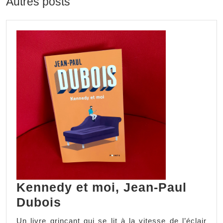
Autres posts
Kennedy et moi, Jean-Paul
Kennedy
Dubois
et
Un livre grinçant qui se lit à la vitesse de l’éclair