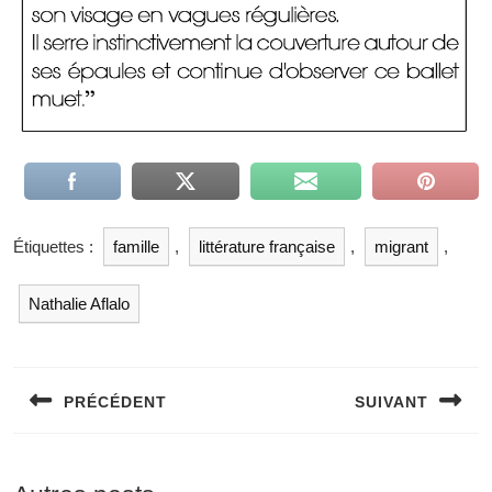
Étiquettes :
famille
,
littérature française
,
migrant
,
Nathalie Aflalo
Navigation
de
PRÉCÉDENT
SUIVANT
l’article
Previous
Next
post:
post: