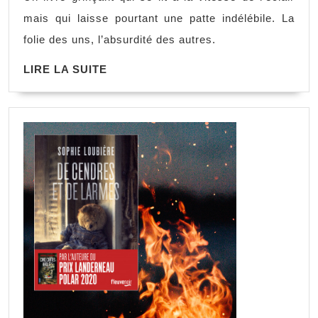
moi,
mais qui laisse pourtant une patte indélébile. La
Jean-
folie des uns, l’absurdité des autres.
Paul
LIRE
LIRE LA SUITE
Dubois
LA
SUITE