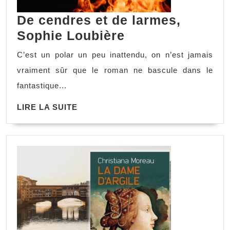
De cendres et de larmes,
De
Sophie Loubière
cendres
C’est un polar un peu inattendu, on n’est jamais
et
vraiment sûr que le roman ne bascule dans le
de
fantastique...
larmes,
LIRE
LIRE LA SUITE
Sophie
LA
Loubière
SUITE