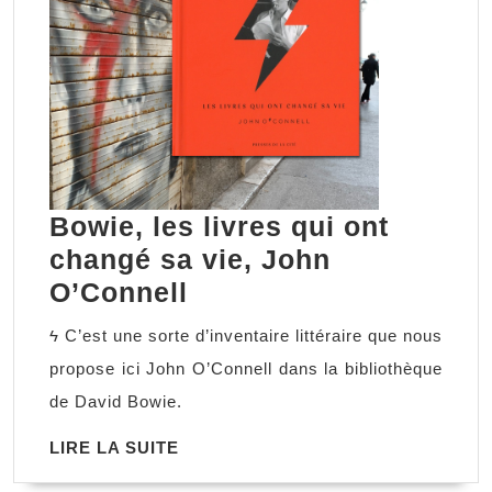
Bowie, les livres qui ont
changé sa vie, John
Bowie,
O’Connell
les
ϟ C’est une sorte d’inventaire littéraire que nous
livres
propose ici John O’Connell dans la bibliothèque
qui
de David Bowie.
ont
LIRE
LIRE LA SUITE
changé
LA
sa