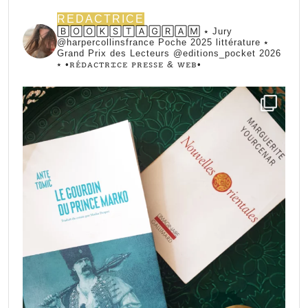
REDACTRICE
🄱🄾🄾🄺🅂🅃🄰🄶🅁🄰🄼 ⭑ Jury
@harpercollinsfrance Poche 2025 littérature ⭑
Grand Prix des Lecteurs @editions_pocket 2026
⭑
•ꭱꭼ́ꭰꭺꮯꭲꭱꮖꮯꭼ ꮲꭱꭼꮪꮪꭼ & ꮃꭼᏼ•