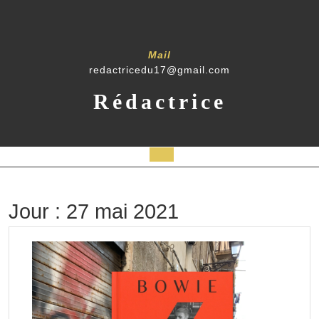
Skip
to
content
Mail
redactricedu17@gmail.com
Rédactrice
Open
Button
Jour :
27 mai 2021