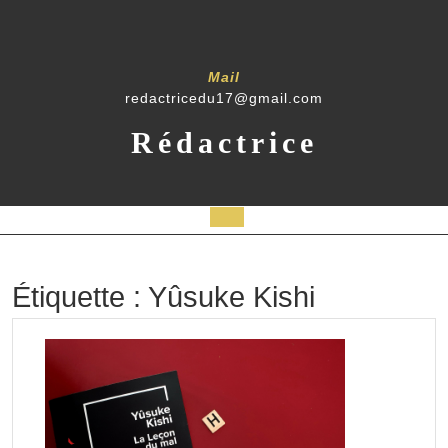
Skip
to
content
Mail
redactricedu17@gmail.com
Rédactrice
Open
Button
Étiquette :
Yûsuke Kishi