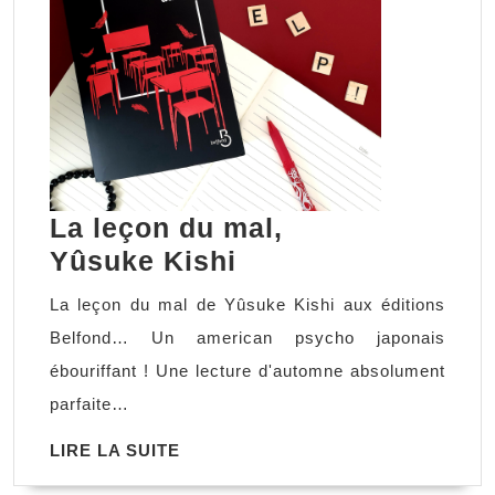
La leçon du mal,
La
Yûsuke Kishi
leçon
La leçon du mal de Yûsuke Kishi aux éditions
du
Belfond… Un american psycho japonais
mal,
ébouriffant ! Une lecture d'automne absolument
Yûsuke Kishi
parfaite…
LIRE
LIRE LA SUITE
LA