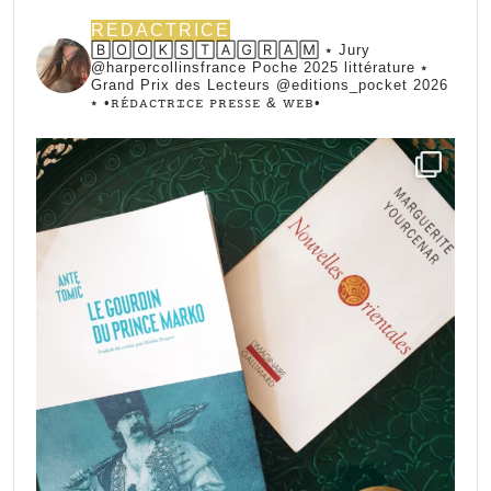
REDACTRICE
🄱🄾🄾🄺🅂🅃🄰🄶🅁🄰🄼 ⭑ Jury
@harpercollinsfrance Poche 2025 littérature ⭑
Grand Prix des Lecteurs @editions_pocket 2026
⭑
•ꭱꭼ́ꭰꭺꮯꭲꭱꮖꮯꭼ ꮲꭱꭼꮪꮪꭼ & ꮃꭼᏼ•