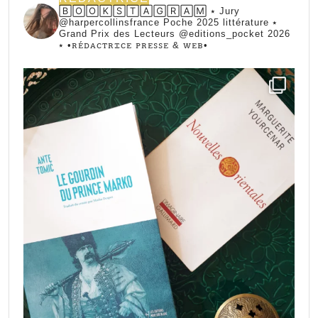
🄱🄾🄾🄺🅂🅃🄰🄶🅁🄰🄼 ⭑ Jury
@harpercollinsfrance Poche 2025 littérature ⭑
Grand Prix des Lecteurs @editions_pocket 2026
⭑
•ꭱꭼ́ꭰꭺꮯꭲꭱꮖꮯꭼ ꮲꭱꭼꮪꮪꭼ & ꮃꭼᏼ•