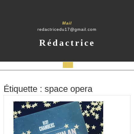
Skip
to
content
Mail
redactricedu17@gmail.com
Rédactrice
Open
Button
Étiquette :
space opera