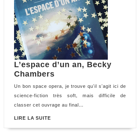
L’espace d’un an, Becky
L’espace
Chambers
d’un
Un bon space opera, je trouve qu'il s'agit ici de
an,
science-fiction très soft, mais difficile de
Becky
classer cet ouvrage au final…
Chambers
LIRE
LIRE LA SUITE
LA
SUITE