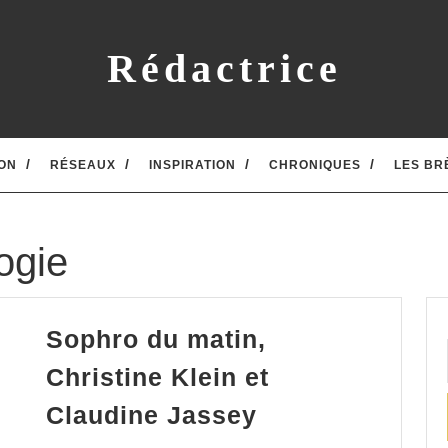
Rédactrice
ON
RÉSEAUX
INSPIRATION
CHRONIQUES
LES BR
ogie
Sophro du matin,
Christine Klein et
Sophro
Claudine Jassey
du