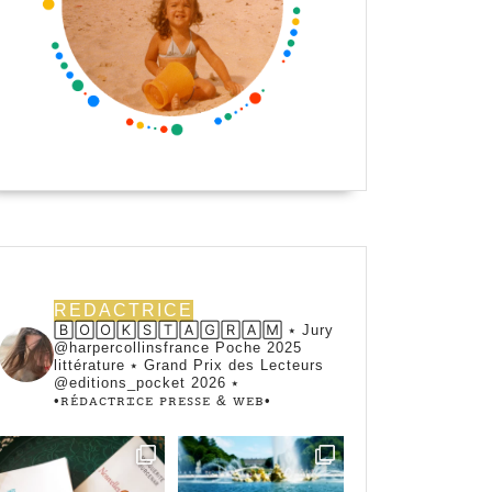
REDACTRICE
🄱🄾🄾🄺🅂🅃🄰🄶🅁🄰🄼 ⭑ Jury
@harpercollinsfrance Poche 2025
littérature ⭑ Grand Prix des Lecteurs
@editions_pocket 2026 ⭑
•ꭱꭼ́ꭰꭺꮯꭲꭱꮖꮯꭼ ꮲꭱꭼꮪꮪꭼ & ꮃꭼᏼ•