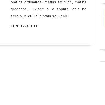
Matins ordinaires, matins fatigués, matins
matin,
grognons… Grâce à la sophro, cela ne
Christine
sera plus qu’un lointain souvenir !
Klein
et
LIRE
LIRE LA SUITE
LA
Claudine
SUITE
Jassey