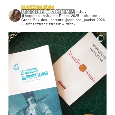
REDACTRICE
🄱🄾🄾🄺🅂🅃🄰🄶🅁🄰🄼 ⭑ Jury
@harpercollinsfrance Poche 2025 littérature ⭑
Grand Prix des Lecteurs @editions_pocket 2026
⭑
•ꭱꭼ́ꭰꭺꮯꭲꭱꮖꮯꭼ ꮲꭱꭼꮪꮪꭼ & ꮃꭼᏼ•