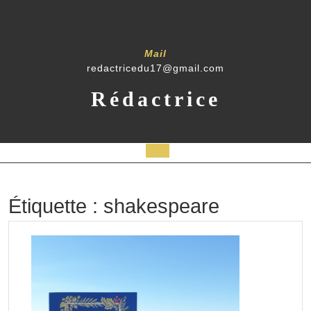
Skip
to
content
Mail
redactricedu17@gmail.com
Rédactrice
Open
Button
Étiquette :
shakespeare