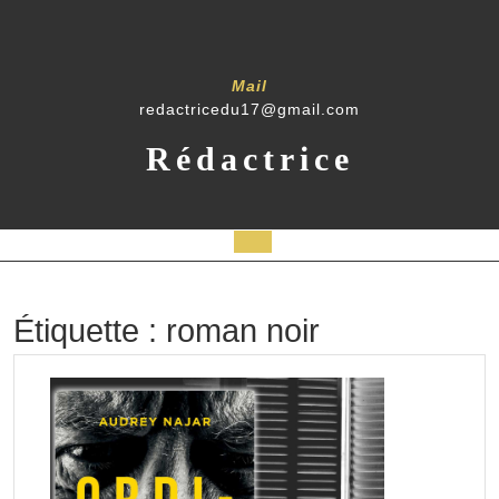
Skip
to
content
Mail
redactricedu17@gmail.com
Rédactrice
Open
Button
Étiquette :
roman noir