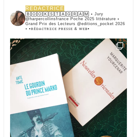
REDACTRICE
🄱🄾🄾🄺🅂🅃🄰🄶🅁🄰🄼 ⭑ Jury
@harpercollinsfrance Poche 2025 littérature ⭑
Grand Prix des Lecteurs @editions_pocket 2026
⭑
•ꭱꭼ́ꭰꭺꮯꭲꭱꮖꮯꭼ ꮲꭱꭼꮪꮪꭼ & ꮃꭼᏼ•