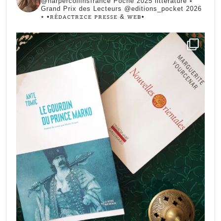
@harpercollinsfrance Poche 2025 littérature ⭑
Grand Prix des Lecteurs @editions_pocket 2026
⭑
•ꭱꭼ́ꭰꭺꮯꭲꭱꮖꮯꭼ ꮲꭱꭼꮪꮪꭼ & ꮃꭼᏼ•