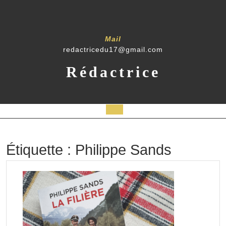
Skip
to
content
Mail
redactricedu17@gmail.com
Rédactrice
Open
Button
Étiquette :
Philippe Sands