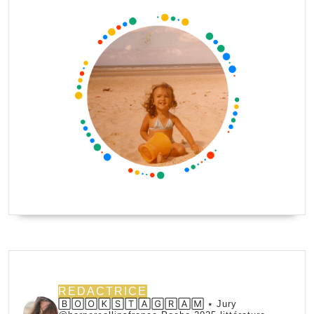
REDACTRICE
🄱🄾🄾🄺🅂🅃🄰🄶🅁🄰🄼 ⭑ Jury