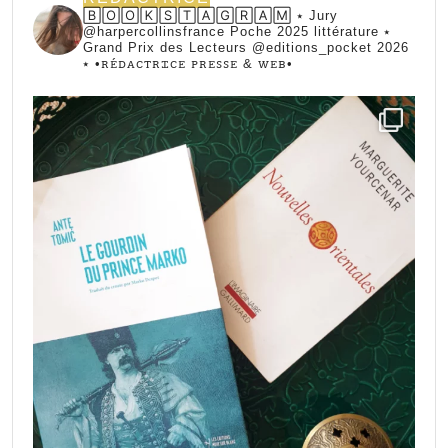
🄱🄾🄾🄺🅂🅃🄰🄶🅁🄰🄼 ⭑ Jury
@harpercollinsfrance Poche 2025 littérature ⭑
Grand Prix des Lecteurs @editions_pocket 2026
⭑
•ꭱꭼ́ꭰꭺꮯꭲꭱꮖꮯꭼ ꮲꭱꭼꮪꮪꭼ & ꮃꭼᏼ•