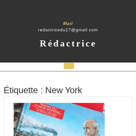
Skip
to
content
Mail
redactricedu17@gmail.com
Rédactrice
Open
Button
Étiquette :
New York