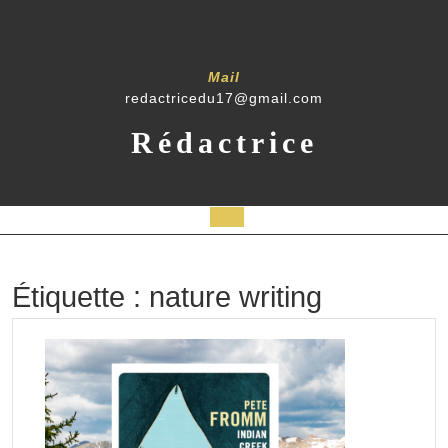
Skip
to
content
Mail
redactricedu17@gmail.com
Rédactrice
Open
Button
Étiquette :
nature writing