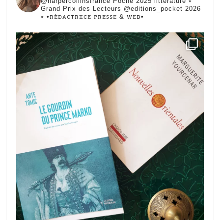
@harpercollinsfrance Poche 2025 littérature ⭑
Grand Prix des Lecteurs @editions_pocket 2026
⭑
•ꭱꭼ́ꭰꭺꮯꭲꭱꮖꮯꭼ ꮲꭱꭼꮪꮪꭼ & ꮃꭼᏼ•