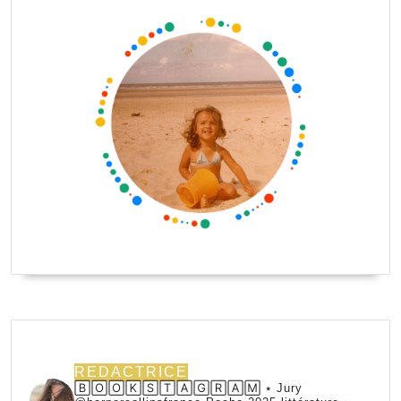
REDACTRICE
🄱🄾🄾🄺🅂🅃🄰🄶🅁🄰🄼 ⭑ Jury