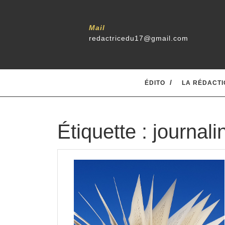
Skip
to
content
Mail
redactricedu17@gmail.com
ÉDITO
LA RÉDACTI
Étiquette :
journali