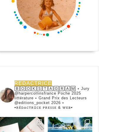
REDACTRICE
🄱🄾🄾🄺🅂🅃🄰🄶🅁🄰🄼 ⭑ Jury
@harpercollinsfrance Poche 2025
littérature ⭑ Grand Prix des Lecteurs
@editions_pocket 2026 ⭑
•ꭱꭼ́ꭰꭺꮯꭲꭱꮖꮯꭼ ꮲꭱꭼꮪꮪꭼ & ꮃꭼᏼ•