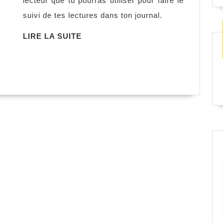
lecteur que tu pourras utiliser pour faire le
du
suivi de tes lectures dans ton journal.
lecteur
LIRE
LIRE LA SUITE
LA
SUITE