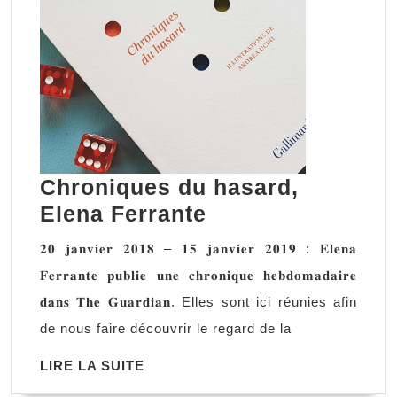
Chroniques du hasard,
Chroniques
Elena Ferrante
du
𝟐𝟎 𝐣𝐚𝐧𝐯𝐢𝐞𝐫 𝟐𝟎𝟏𝟖 – 𝟏𝟓 𝐣𝐚𝐧𝐯𝐢𝐞𝐫 𝟐𝟎𝟏𝟗 : 𝐄𝐥𝐞𝐧𝐚
hasard,
𝐅𝐞𝐫𝐫𝐚𝐧𝐭𝐞 𝐩𝐮𝐛𝐥𝐢𝐞 𝐮𝐧𝐞 𝐜𝐡𝐫𝐨𝐧𝐢𝐪𝐮𝐞 𝐡𝐞𝐛𝐝𝐨𝐦𝐚𝐝𝐚𝐢𝐫𝐞
Elena
𝐝𝐚𝐧𝐬 𝐓𝐡𝐞 𝐆𝐮𝐚𝐫𝐝𝐢𝐚𝐧. Elles sont ici réunies afin
Ferrante
de nous faire découvrir le regard de la
LIRE
LIRE LA SUITE
LA