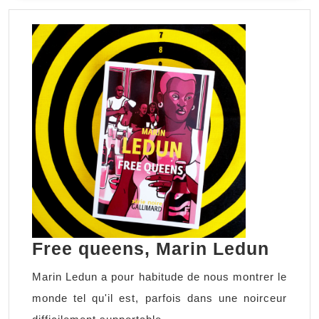
SUITE
Free
Free queens, Marin Ledun
quee
Marin Ledun a pour habitude de nous montrer le
Mari
monde tel qu'il est, parfois dans une noirceur
Ledu