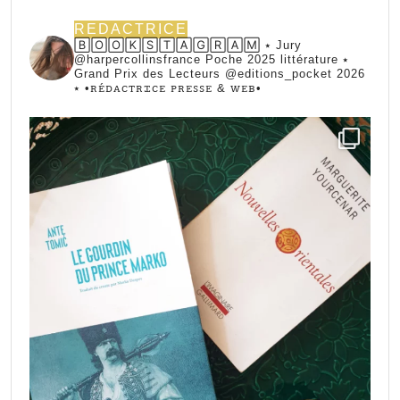
REDACTRICE
🄱🄾🄾🄺🅂🅃🄰🄶🅁🄰🄼 ⭑ Jury
@harpercollinsfrance Poche 2025 littérature ⭑
Grand Prix des Lecteurs @editions_pocket 2026
⭑
•ꭱꭼ́ꭰꭺꮯꭲꭱꮖꮯꭼ ꮲꭱꭼꮪꮪꭼ & ꮃꭼᏼ•