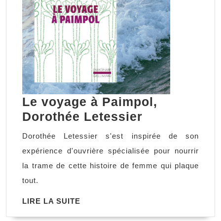
Le voyage à Paimpol,
Le
Dorothée Letessier
voyage
Dorothée Letessier s'est inspirée de son
à
expérience d'ouvrière spécialisée pour nourrir
Paimpol,
la trame de cette histoire de femme qui plaque
Dorothée
tout.
Letessier
LIRE
LIRE LA SUITE
LA