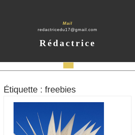
Skip
to
content
Mail
redactricedu17@gmail.com
Rédactrice
Open
Button
Étiquette :
freebies