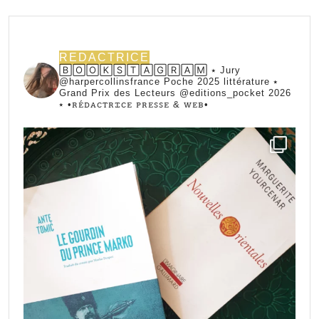
REDACTRICE
🄱🄾🄾🄺🅂🅃🄰🄶🅁🄰🄼 ⭑ Jury
@harpercollinsfrance Poche 2025 littérature ⭑
Grand Prix des Lecteurs @editions_pocket 2026
⭑
•ꭱꭼ́ꭰꭺꮯꭲꭱꮖꮯꭼ ꮲꭱꭼꮪꮪꭼ & ꮃꭼᏼ•