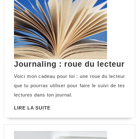
Jou
Journaling : roue du lecteur
:
Voici mon cadeau pour toi : une roue du lecteur
rou
que tu pourras utiliser pour faire le suivi de tes
du
lectures dans ton journal.
lec
LIRE
LIRE LA SUITE
LA
SUITE