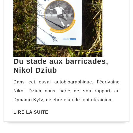
Du stade aux barricades,
Du
Nikol Dziub
stade
Dans cet essai autobiographique, l'écrivaine
aux
Nikol Dziub nous parle de son rapport au
barricades,
Dynamo Kyïv, célèbre club de foot ukrainien.
Nikol
LIRE
LIRE LA SUITE
Dziub
LA
SUITE