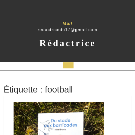
Skip
to
content
Mail
redactricedu17@gmail.com
Rédactrice
Open
Button
Étiquette :
football