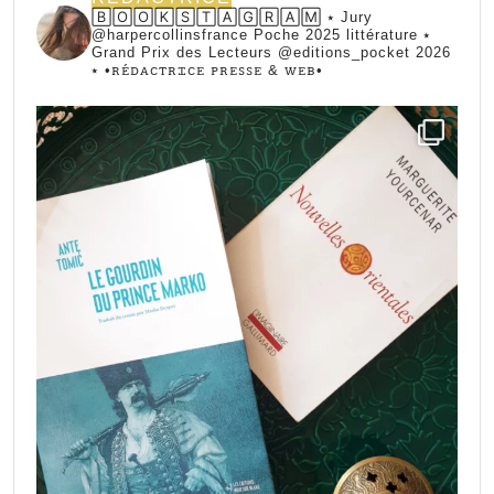
🄱🄾🄾🄺🅂🅃🄰🄶🅁🄰🄼 ⭑ Jury
@harpercollinsfrance Poche 2025 littérature ⭑
Grand Prix des Lecteurs @editions_pocket 2026
⭑
•ꭱꭼ́ꭰꭺꮯꭲꭱꮖꮯꭼ ꮲꭱꭼꮪꮪꭼ & ꮃꭼᏼ•