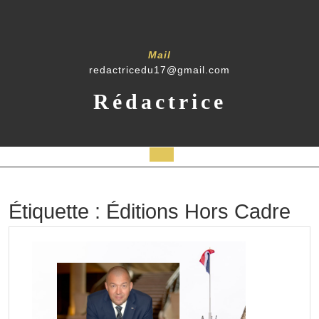
Skip
to
content
Mail
redactricedu17@gmail.com
Rédactrice
Open
Button
Étiquette :
Éditions Hors Cadre