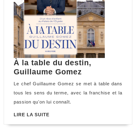
À la table du destin,
À
Guillaume Gomez
la
Le chef Guillaume Gomez se met à table dans
table
tous les sens du terme, avec la franchise et la
du
passion qu'on lui connaît.
destin,
LIRE
LIRE LA SUITE
Guillaume
LA
Gomez
SUITE