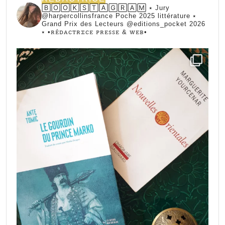
🄱🄾🄾🄺🅂🅃🄰🄶🅁🄰🄼 ⭑ Jury
@harpercollinsfrance Poche 2025 littérature ⭑
Grand Prix des Lecteurs @editions_pocket 2026
⭑
•ꭱꭼ́ꭰꭺꮯꭲꭱꮖꮯꭼ ꮲꭱꭼꮪꮪꭼ & ꮃꭼᏼ•